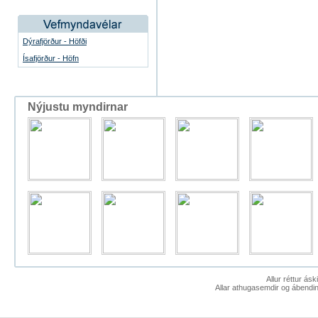
Dýrafjörður - Höfði
Ísafjörður - Höfn
Nýjustu myndirnar
Allur réttur ás
Allar athugasemdir og ábendin