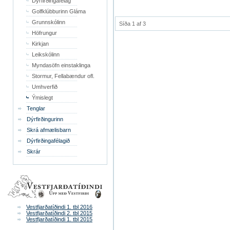
Dýrfirðingafélag
Golfklúbburinn Gláma
Grunnskólinn
Síða 1 af 3
Höfrungur
Kirkjan
Leikskólinn
Myndasöfn einstaklinga
Stormur, Fellabændur ofl.
Umhverfið
Ýmislegt
Tenglar
Dýrfirðingurinn
Skrá afmælisbarn
Dýrfirðingafélagið
Skrár
Vestfjarðatíðindi 1. tbl 2016
Vestfjarðatíðindi 2. tbl 2015
Vestfjarðatíðindi 1. tbl 2015