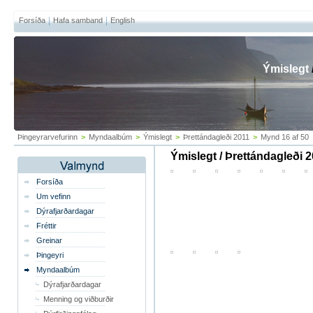
Forsíða
Hafa samband
English
Ýmislegt
Þingeyrarvefurinn
>
Myndaalbúm
>
Ýmislegt
>
Þrettándagleði 2011
>
Mynd 16 af 50
Ýmislegt / Þrettándagleði 
Forsíða
Um vefinn
Dýrafjarðardagar
Fréttir
Greinar
Þingeyri
Myndaalbúm
Dýrafjarðardagar
Menning og viðburðir