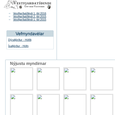
Vestfjarðatíðindi 1. tbl 2016
Vestfjarðatíðindi 2. tbl 2015
Vestfjarðatíðindi 1. tbl 2015
Dýrafjörður - Höfði
Ísafjörður - Höfn
Nýjustu myndirnar