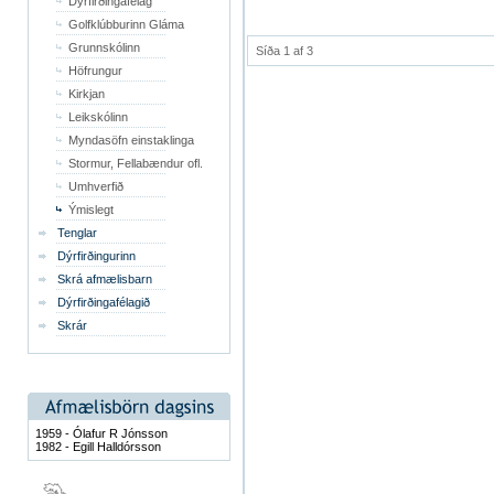
Dýrfirðingafélag
Golfklúbburinn Gláma
Grunnskólinn
Síða 1 af 3
Höfrungur
Kirkjan
Leikskólinn
Myndasöfn einstaklinga
Stormur, Fellabændur ofl.
Umhverfið
Ýmislegt
Tenglar
Dýrfirðingurinn
Skrá afmælisbarn
Dýrfirðingafélagið
Skrár
1959 - Ólafur R Jónsson
1982 - Egill Halldórsson