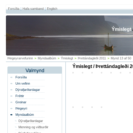
Forsíða
Hafa samband
English
Ýmislegt
Þingeyrarvefurinn
>
Myndaalbúm
>
Ýmislegt
>
Þrettándagleði 2011
>
Mynd 13 af 50
Ýmislegt / Þrettándagleði 
Forsíða
Um vefinn
Dýrafjarðardagar
Fréttir
Greinar
Þingeyri
Myndaalbúm
Dýrafjarðardagar
Menning og viðburðir