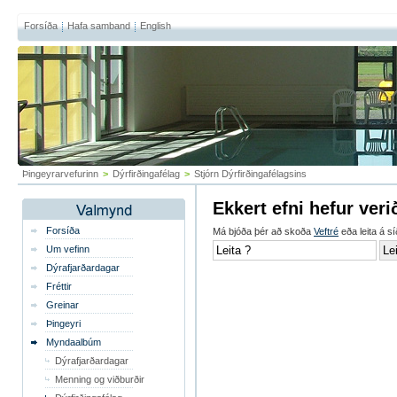
Forsíða
Hafa samband
English
Þingeyrarvefurinn
>
Dýrfirðingafélag
>
Stjórn Dýrfirðingafélagsins
Ekkert efni hefur veri
Forsíða
Má bjóða þér að skoða
Veftré
eða leita á sí
Um vefinn
Dýrafjarðardagar
Fréttir
Greinar
Þingeyri
Myndaalbúm
Dýrafjarðardagar
Menning og viðburðir