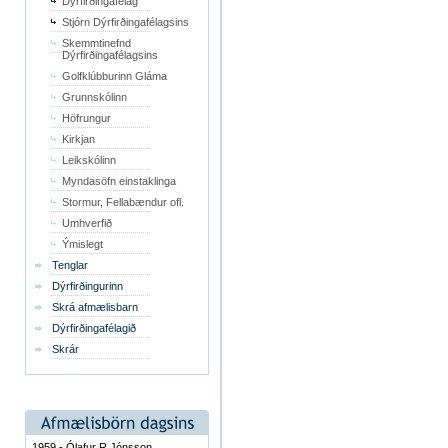
Dýrfirðingafélag
Stjórn Dýrfirðingafélagsins
Skemmtinefnd
Dýrfirðingafélagsins
Golfklúbburinn Gláma
Grunnskólinn
Höfrungur
Kirkjan
Leikskólinn
Myndasöfn einstaklinga
Stormur, Fellabændur ofl.
Umhverfið
Ýmislegt
Tenglar
Dýrfirðingurinn
Skrá afmælisbarn
Dýrfirðingafélagið
Skrár
1959 - Ólafur R Jónsson