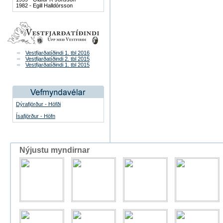
1982 - Egill Halldórsson
Vestfjarðatíðindi 1. tbl 2016
Vestfjarðatíðindi 2. tbl 2015
Vestfjarðatíðindi 1. tbl 2015
Dýrafjörður - Höfði
Ísafjörður - Höfn
Nýjustu myndirnar