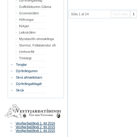
Dýrfirðingafélag
Golfklúbburinn Gláma
Grunnskólinn
Síða 1 af 24
Fyrri síða
1
Höfrungur
Kirkjan
Leikskólinn
Myndasöfn einstaklinga
Stormur, Fellabændur ofl.
Umhverfið
Ýmislegt
Tenglar
Dýrfirðingurinn
Skrá afmælisbarn
Dýrfirðingafélagið
Skrár
Vestfjarðatíðindi 1. tbl 2016
Vestfjarðatíðindi 2. tbl 2015
Vestfjarðatíðindi 1. tbl 2015