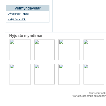
Dýrafjörður - Höfði
Ísafjörður - Höfn
Nýjustu myndirnar
Allur réttur ás
Allar athugasemdir og ábendin