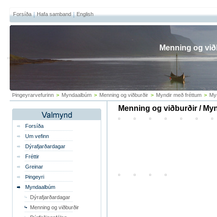
Forsíða
Hafa samband
English
Menning og við
Þingeyrarvefurinn
>
Myndaalbúm
>
Menning og viðburðir
>
Myndir með fréttum
>
My
Menning og viðburðir / My
Forsíða
Um vefinn
Dýrafjarðardagar
Fréttir
Greinar
Þingeyri
Myndaalbúm
Dýrafjarðardagar
Menning og viðburðir