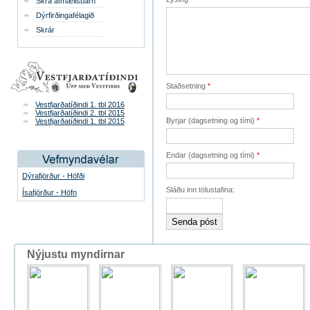
Skrá afmælisbarn
Dýrfirðingafélagið
Skrár
Staðsetning
*
Vestfjarðatíðindi 1. tbl 2016
Vestfjarðatíðindi 2. tbl 2015
Byrjar (dagsetning og tími)
*
Vestfjarðatíðindi 1. tbl 2015
Endar (dagsetning og tími)
*
Dýrafjörður - Höfði
Sláðu inn tölustafina:
Ísafjörður - Höfn
Nýjustu myndirnar