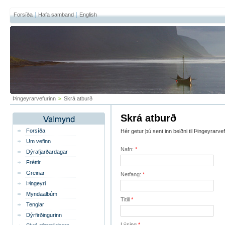
Forsíða
Hafa samband
English
Þingeyrarvefurinn
>
Skrá atburð
Skrá atburð
Forsíða
Hér getur þú sent inn beiðni til Þingeyrarv
Um vefinn
Nafn:
*
Dýrafjarðardagar
Fréttir
Greinar
Netfang:
*
Þingeyri
Myndaalbúm
Titill
*
Tenglar
Dýrfirðingurinn
Lýsing
*