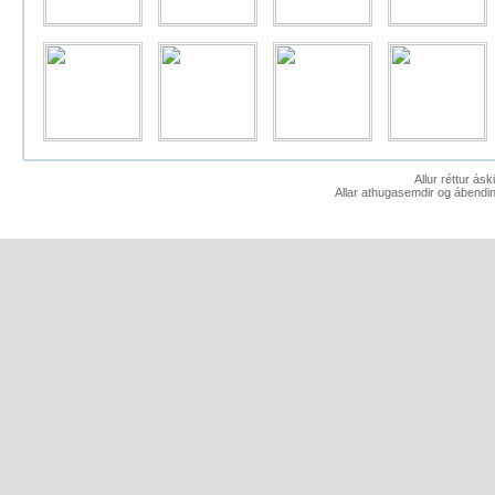
Allur réttur ás
Allar athugasemdir og ábendin