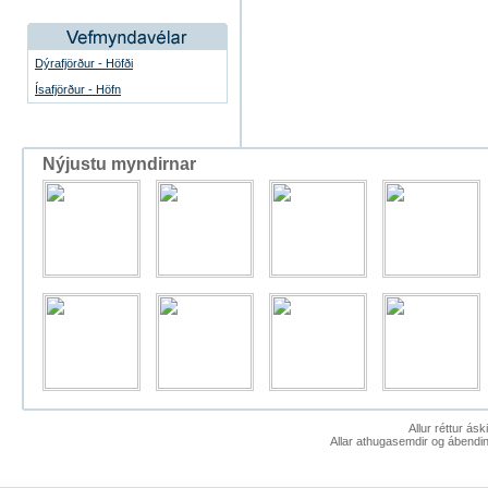
Dýrafjörður - Höfði
Ísafjörður - Höfn
Nýjustu myndirnar
Allur réttur ás
Allar athugasemdir og ábendin