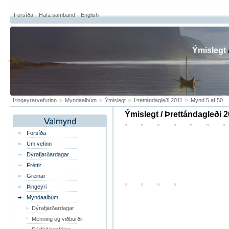
Forsíða
Hafa samband
English
Ýmislegt
Þingeyrarvefurinn
>
Myndaalbúm
>
Ýmislegt
>
Þrettándagleði 2011
>
Mynd 5 af 50
Ýmislegt / Þrettándagleði 
Forsíða
Um vefinn
Dýrafjarðardagar
Fréttir
Greinar
Þingeyri
Myndaalbúm
Dýrafjarðardagar
Menning og viðburðir