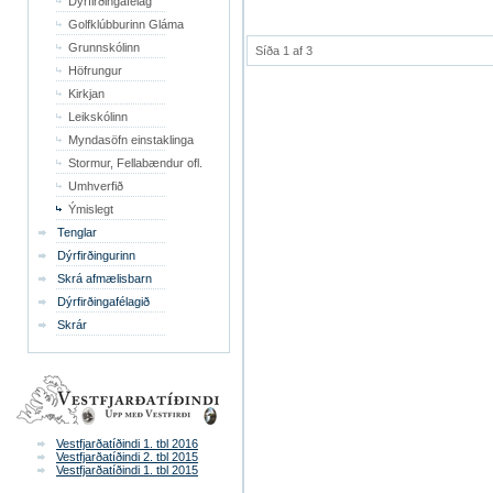
Dýrfirðingafélag
Golfklúbburinn Gláma
Grunnskólinn
Síða 1 af 3
Höfrungur
Kirkjan
Leikskólinn
Myndasöfn einstaklinga
Stormur, Fellabændur ofl.
Umhverfið
Ýmislegt
Tenglar
Dýrfirðingurinn
Skrá afmælisbarn
Dýrfirðingafélagið
Skrár
Vestfjarðatíðindi 1. tbl 2016
Vestfjarðatíðindi 2. tbl 2015
Vestfjarðatíðindi 1. tbl 2015