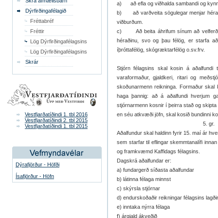
Skrá afmælisbarn
a) að efla og viðhalda sambandi og kynn
Dýrfirðingafélagið
b) að varðveita sögulegar menjar héra
Fréttabréf
viðburðum.
Fréttir
c) Að beita áhrifum sínum að velferða
héraðinu, svo og þau félög, er starfa
Lög Dýrfirðingafélagsins
íþróttafélög, skógræktarfélög o.sv.frv.
Lög Dýrfirðingafélagsins
Skrár
Stjórn félagsins skal kosin á aðalfundi
varaformaður, gjaldkeri, ritari og meðst
skoðunarmenn reikninga. Formaður skal ko
haga þannig: að á aðalfundi hverjum gang
stjórnarmenn kosnir í þeirra stað og skipta
Vestfjarðatíðindi 1. tbl 2016
en séu atkvæði jöfn, skal kosið bundinni kos
Vestfjarðatíðindi 2. tbl 2015
5. gr.
Vestfjarðatíðindi 1. tbl 2015
Aðalfundur skal haldinn fyrir 15. maí ár hv
sem starfar til eflingar skemmtanalífi inna
og framkvæmd Kaffidags félagsins.
Dagskrá aðalfundar er:
Dýrafjörður - Höfði
a) fundargerð síðasta aðalfundar
Ísafjörður - Höfn
b) látinna félaga minnst
c) skýrsla stjórnar
d) endurskoðaðir reikningar félagsins lagði
e) inntaka nýrra félaga
f) árgjald ákveðið