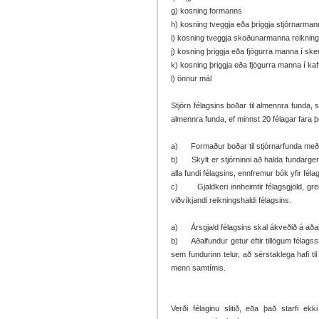
g) kosning formanns
h) kosning tveggja eða þriggja stjórnarma
i) kosning tveggja skoðunarmanna reiknin
j) kosning þriggja eða fjögurra manna í sk
k) kosning þriggja eða fjögurra manna í kaf
l) önnur mál
Stjórn félagsins boðar til almennra funda, s
almennra funda, ef minnst 20 félagar fara þe
a) Formaður boðar til stjórnarfunda með m
b) Skylt er stjórninni að halda fundargerð
alla fundi félagsins, ennfremur bók yfir féla
c) Gjaldkeri innheimtir félagsgjöld, grei
viðvíkjandi reikningshaldi félagsins.
a) Ársgjald félagsins skal ákveðið á aðalfun
b) Aðalfundur getur eftir tillögum félags
sem fundurinn telur, að sérstaklega hafi ti
menn samtímis.
Verði félaginu slitið, eða það starfi ek