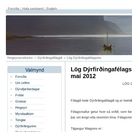
Forsíða
Hafa samband
English
Þingeyrarvefurinn
>
Dýrfirðingafélagið
>
Lög Dýrfirðingafélagsins
Lög Dýrfirðingafélags
maí 2012
Forsíða
Um vefinn
LÖG 
Dýrafjarðardagar
Fréttir
Félagið heitir Dýrfirðingafélagið og er heim
Greinar
Þingeyri
Félagsmaður getur hver sá orðið, sem fædd
Myndaalbúm
þar um lengri eða skemmri tíma. Félagsmen
Tenglar
Dýrfirðingurinn
Tilgangur félagsins er :