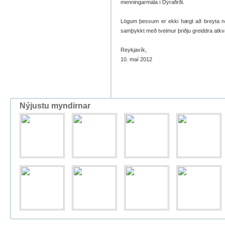
menningarmála í Dýrafirði.
Lögum þessum er ekki hægt að breyta nem
samþykkt með tveimur þriðju greiddra atk
Reykjavík,
10. maí 2012
Nýjustu myndirnar