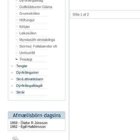
Dýrfirðingafélag
Golfklúbburinn Gláma
Grunnskólinn
Síða 1 af 2
Höfrungur
Kirkjan
Leikskólinn
Myndasöfn einstaklinga
Stormur, Fellabændur ofl.
Umhverfið
Ýmislegt
Tenglar
Dýrfirðingurinn
Skrá afmælisbarn
Dýrfirðingafélagið
Skrár
1959 - Ólafur R Jónsson
1982 - Egill Halldórsson