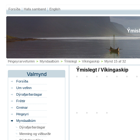
Forsíða
Hafa samband
English
Ýmisl
Þingeyrarvefurinn
>
Myndaalbúm
>
Ýmislegt
>
Víkingaskip
>
Mynd 15 af 32
Ýmislegt / Víkingaskip
Forsíða
Um vefinn
Dýrafjarðardagar
Fréttir
Greinar
Þingeyri
Myndaalbúm
Dýrafjarðardagar
Menning og viðburðir