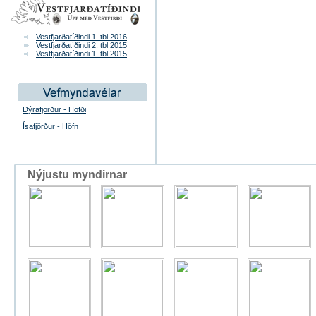
Vestfjarðatíðindi 1. tbl 2016
Vestfjarðatíðindi 2. tbl 2015
Vestfjarðatíðindi 1. tbl 2015
Dýrafjörður - Höfði
Ísafjörður - Höfn
Nýjustu myndirnar