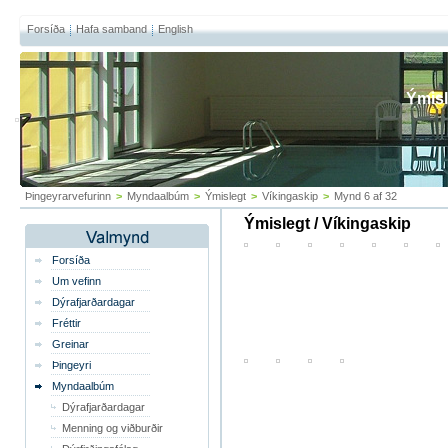
Forsíða
Hafa samband
English
Ýmisl
Þingeyrarvefurinn
>
Myndaalbúm
>
Ýmislegt
>
Víkingaskip
>
Mynd 6 af 32
Ýmislegt / Víkingaskip
Forsíða
Um vefinn
Dýrafjarðardagar
Fréttir
Greinar
Þingeyri
Myndaalbúm
Dýrafjarðardagar
Menning og viðburðir