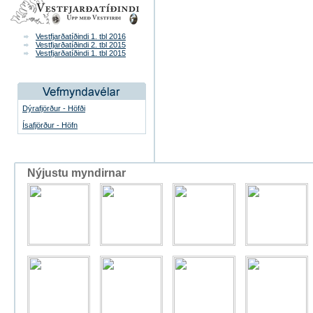
Vestfjarðatíðindi 1. tbl 2016
Vestfjarðatíðindi 2. tbl 2015
Vestfjarðatíðindi 1. tbl 2015
Dýrafjörður - Höfði
Ísafjörður - Höfn
Nýjustu myndirnar