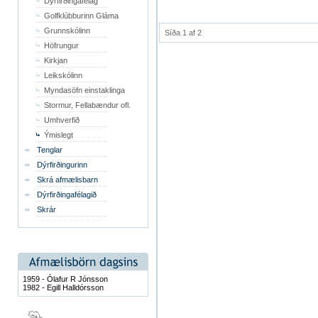
Dýrfirðingafélag
Golfklúbburinn Gláma
Grunnskólinn
Síða 1 af 2
Höfrungur
Kirkjan
Leikskólinn
Myndasöfn einstaklinga
Stormur, Fellabændur ofl.
Umhverfið
Ýmislegt
Tenglar
Dýrfirðingurinn
Skrá afmælisbarn
Dýrfirðingafélagið
Skrár
1959 - Ólafur R Jónsson
1982 - Egill Halldórsson