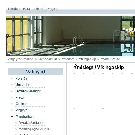
Forsíða
Hafa samband
English
Ýmisl
Þingeyrarvefurinn
>
Myndaalbúm
>
Ýmislegt
>
Víkingaskip
>
Mynd 5 af 32
Ýmislegt / Víkingaskip
Forsíða
Um vefinn
Dýrafjarðardagar
Fréttir
Greinar
Þingeyri
Myndaalbúm
Dýrafjarðardagar
Menning og viðburðir