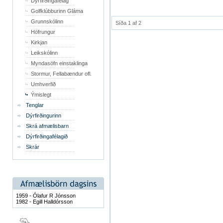
Dýrfirðingafélag
Golfklúbburinn Gláma
Grunnskólinn
Síða 1 af 2
Höfrungur
Kirkjan
Leikskólinn
Myndasöfn einstaklinga
Stormur, Fellabændur ofl.
Umhverfið
Ýmislegt
Tenglar
Dýrfirðingurinn
Skrá afmælisbarn
Dýrfirðingafélagið
Skrár
1959 - Ólafur R Jónsson
1982 - Egill Halldórsson