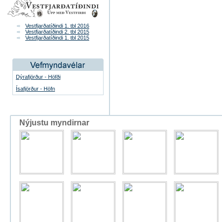
Vestfjarðatíðindi 1. tbl 2016
Vestfjarðatíðindi 2. tbl 2015
Vestfjarðatíðindi 1. tbl 2015
Dýrafjörður - Höfði
Ísafjörður - Höfn
Nýjustu myndirnar