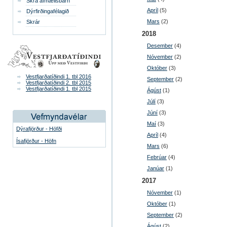
Skrá afmælisbarn
Apríl
(5)
Dýrfirðingafélagið
Mars
(2)
Skrár
2018
Desember
(4)
Nóvember
(2)
Október
(3)
Vestfjarðatíðindi 1. tbl 2016
September
(2)
Vestfjarðatíðindi 2. tbl 2015
Vestfjarðatíðindi 1. tbl 2015
Ágúst
(1)
Júlí
(3)
Júní
(3)
Maí
(3)
Dýrafjörður - Höfði
Apríl
(4)
Ísafjörður - Höfn
Mars
(6)
Febrúar
(4)
Janúar
(1)
2017
Nóvember
(1)
Október
(1)
September
(2)
Ágúst
(2)