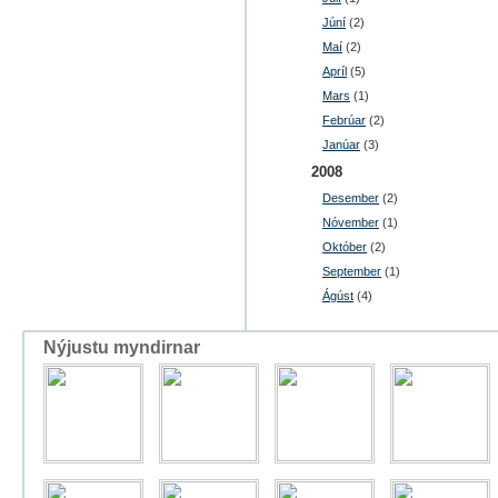
Júní
(2)
Maí
(2)
Apríl
(5)
Mars
(1)
Febrúar
(2)
Janúar
(3)
2008
Desember
(2)
Nóvember
(1)
Október
(2)
September
(1)
Ágúst
(4)
Nýjustu myndirnar