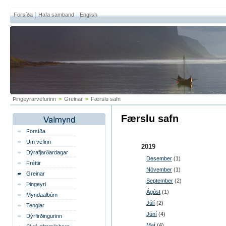
Forsíða
Hafa samband
English
Þingeyrarvefurinn
>
Greinar
>
Færslu safn
Færslu safn
Forsíða
Um vefinn
2019
Dýrafjarðardagar
Desember
(1)
Fréttir
Nóvember
(1)
Greinar
September
(2)
Þingeyri
Ágúst
(1)
Myndaalbúm
Júlí
(2)
Tenglar
Júní
(4)
Dýrfirðingurinn
Maí
(4)