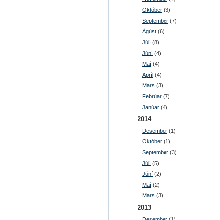
Október
(3)
September
(7)
Ágúst
(6)
Júlí
(8)
Júní
(4)
Maí
(4)
Apríl
(4)
Mars
(3)
Febrúar
(7)
Janúar
(4)
2014
Desember
(1)
Október
(1)
September
(3)
Júlí
(5)
Júní
(2)
Maí
(2)
Mars
(3)
2013
Desember
(1)