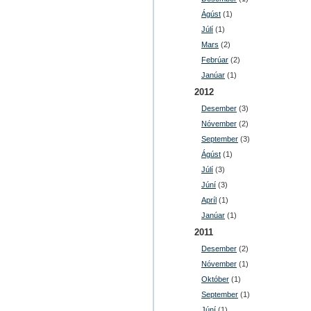
Ágúst
(1)
Júlí
(1)
Mars
(2)
Febrúar
(2)
Janúar
(1)
2012
Desember
(3)
Nóvember
(2)
September
(3)
Ágúst
(1)
Júlí
(3)
Júní
(3)
Apríl
(1)
Janúar
(1)
2011
Desember
(2)
Nóvember
(1)
Október
(1)
September
(1)
Júní
(1)