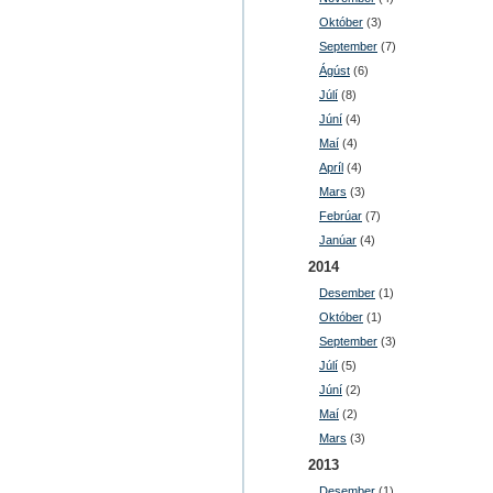
Október
(3)
September
(7)
Ágúst
(6)
Júlí
(8)
Júní
(4)
Maí
(4)
Apríl
(4)
Mars
(3)
Febrúar
(7)
Janúar
(4)
2014
Desember
(1)
Október
(1)
September
(3)
Júlí
(5)
Júní
(2)
Maí
(2)
Mars
(3)
2013
Desember
(1)