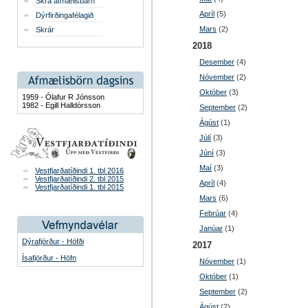
Skrá afmælisbarn
Apríl
(5)
Dýrfirðingafélagið
Mars
(2)
Skrár
2018
Desember
(4)
Nóvember
(2)
Október
(3)
1959 - Ólafur R Jónsson
1982 - Egill Halldórsson
September
(2)
Ágúst
(1)
Júlí
(3)
Júní
(3)
Maí
(3)
Vestfjarðatíðindi 1. tbl 2016
Vestfjarðatíðindi 2. tbl 2015
Apríl
(4)
Vestfjarðatíðindi 1. tbl 2015
Mars
(6)
Febrúar
(4)
Janúar
(1)
Dýrafjörður - Höfði
2017
Ísafjörður - Höfn
Nóvember
(1)
Október
(1)
September
(2)
Ágúst
(2)