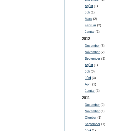
Ágúst
(1)
Júlí
(1)
Mars
(2)
Febrúar
(2)
Janúar
(1)
2012
Desember
(3)
Nóvember
(2)
September
(3)
Ágúst
(1)
Júlí
(3)
Júní
(3)
Apríl
(1)
Janúar
(1)
2011
Desember
(2)
Nóvember
(1)
Október
(1)
September
(1)
Júní
(1)