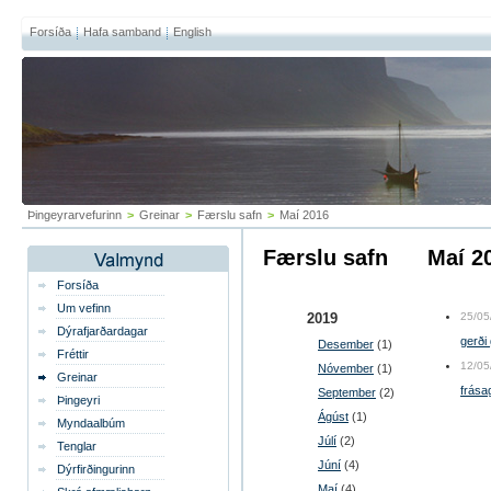
Forsíða
Hafa samband
English
Þingeyrarvefurinn
>
Greinar
>
Færslu safn
>
Maí 2016
Færslu safn
maí 
Forsíða
Um vefinn
2019
25/05
Dýrafjarðardagar
gerði
Desember
(1)
Fréttir
12/05
Nóvember
(1)
Greinar
frásag
September
(2)
Þingeyri
Ágúst
(1)
Myndaalbúm
Júlí
(2)
Tenglar
Júní
(4)
Dýrfirðingurinn
Maí
(4)