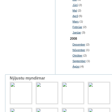
Júní
(2)
Maí
(2)
Apríl
(5)
Mars
(1)
Febrúar
(2)
Janúar
(3)
2008
Desember
(2)
Nóvember
(1)
Október
(2)
September
(1)
Ágúst
(4)
Nýjustu myndirnar