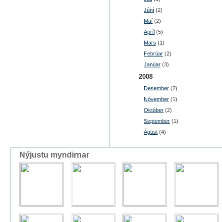
Júní
(2)
Maí
(2)
Apríl
(5)
Mars
(1)
Febrúar
(2)
Janúar
(3)
2008
Desember
(2)
Nóvember
(1)
Október
(2)
September
(1)
Ágúst
(4)
Nýjustu myndirnar