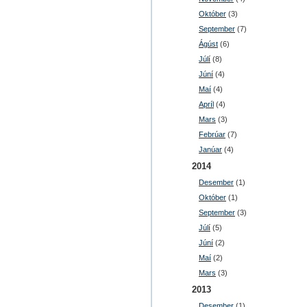
Október
(3)
September
(7)
Ágúst
(6)
Júlí
(8)
Júní
(4)
Maí
(4)
Apríl
(4)
Mars
(3)
Febrúar
(7)
Janúar
(4)
2014
Desember
(1)
Október
(1)
September
(3)
Júlí
(5)
Júní
(2)
Maí
(2)
Mars
(3)
2013
Desember
(1)