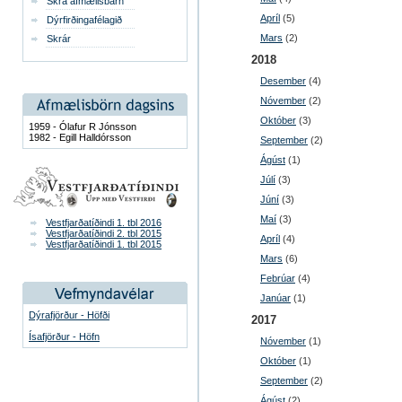
Skrá afmælisbarn
Apríl
(5)
Dýrfirðingafélagið
Mars
(2)
Skrár
2018
Desember
(4)
Nóvember
(2)
Október
(3)
1959 - Ólafur R Jónsson
1982 - Egill Halldórsson
September
(2)
Ágúst
(1)
Júlí
(3)
Júní
(3)
Maí
(3)
Vestfjarðatíðindi 1. tbl 2016
Vestfjarðatíðindi 2. tbl 2015
Apríl
(4)
Vestfjarðatíðindi 1. tbl 2015
Mars
(6)
Febrúar
(4)
Janúar
(1)
Dýrafjörður - Höfði
2017
Ísafjörður - Höfn
Nóvember
(1)
Október
(1)
September
(2)
Ágúst
(2)