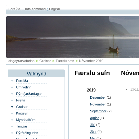
Forsíða
Hafa samband
English
Þingeyrarvefurinn
>
Greinar
>
Færslu safn
>
Nóvember 2019
Færslu safn
nóve
Forsíða
Um vefinn
2019
13/11
Dýrafjarðardagar
Desember
(1)
Fréttir
Nóvember
(1)
Greinar
September
(2)
Þingeyri
Ágúst
(1)
Myndaalbúm
Júlí
(2)
Tenglar
Júní
(4)
Dýrfirðingurinn
Maí
(4)