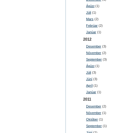
Ágúst
(1)
Júlí
(1)
Mars
(2)
Febrúar
(2)
Janúar
(1)
2012
Desember
(3)
Nóvember
(2)
September
(3)
Ágúst
(1)
Júlí
(3)
Júní
(3)
Apríl
(1)
Janúar
(1)
2011
Desember
(2)
Nóvember
(1)
Október
(1)
September
(1)
Júní
(1)