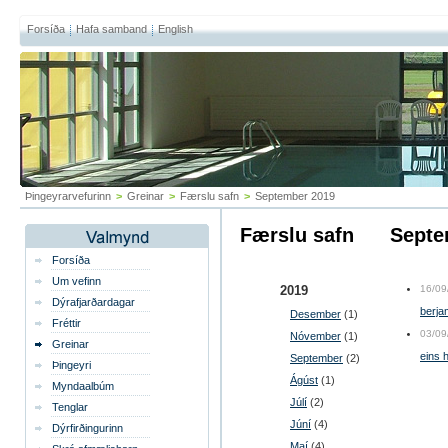
Forsíða
Hafa samband
English
Þingeyrarvefurinn
>
Greinar
>
Færslu safn
>
September 2019
Færslu safn
sept
Forsíða
Um vefinn
2019
16/09
Dýrafjarðardagar
berja
Desember
(1)
Fréttir
03/09
Nóvember
(1)
Greinar
eins 
September
(2)
Þingeyri
Ágúst
(1)
Myndaalbúm
Júlí
(2)
Tenglar
Júní
(4)
Dýrfirðingurinn
Maí
(4)