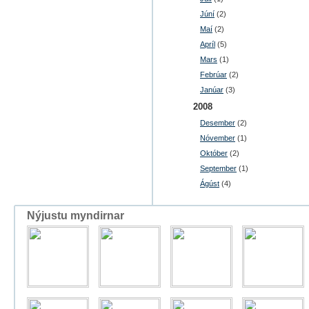
Júní
(2)
Maí
(2)
Apríl
(5)
Mars
(1)
Febrúar
(2)
Janúar
(3)
2008
Desember
(2)
Nóvember
(1)
Október
(2)
September
(1)
Ágúst
(4)
Nýjustu myndirnar