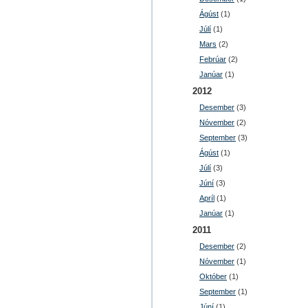
Ágúst
(1)
Júlí
(1)
Mars
(2)
Febrúar
(2)
Janúar
(1)
2012
Desember
(3)
Nóvember
(2)
September
(3)
Ágúst
(1)
Júlí
(3)
Júní
(3)
Apríl
(1)
Janúar
(1)
2011
Desember
(2)
Nóvember
(1)
Október
(1)
September
(1)
Júní
(1)