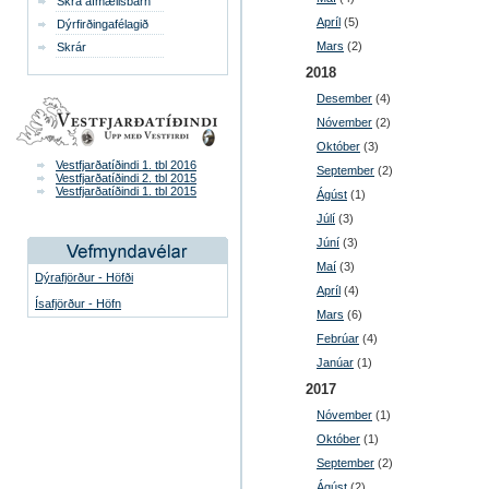
Skrá afmælisbarn
Apríl
(5)
Dýrfirðingafélagið
Mars
(2)
Skrár
2018
Desember
(4)
Nóvember
(2)
Október
(3)
Vestfjarðatíðindi 1. tbl 2016
September
(2)
Vestfjarðatíðindi 2. tbl 2015
Vestfjarðatíðindi 1. tbl 2015
Ágúst
(1)
Júlí
(3)
Júní
(3)
Maí
(3)
Dýrafjörður - Höfði
Apríl
(4)
Ísafjörður - Höfn
Mars
(6)
Febrúar
(4)
Janúar
(1)
2017
Nóvember
(1)
Október
(1)
September
(2)
Ágúst
(2)