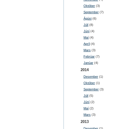
Október
(3)
September
(7)
Ágúst
(6)
Júlí
(8)
Júní
(4)
Maí
(4)
Apríl
(4)
Mars
(3)
Febrúar
(7)
Janúar
(4)
2014
Desember
(1)
Október
(1)
September
(3)
Júlí
(5)
Júní
(2)
Maí
(2)
Mars
(3)
2013
Desember
(1)