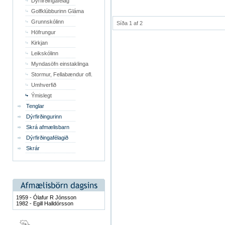
Dýrfirðingafélag
Golfklúbburinn Gláma
Grunnskólinn
Síða 1 af 2
Höfrungur
Kirkjan
Leikskólinn
Myndasöfn einstaklinga
Stormur, Fellabændur ofl.
Umhverfið
Ýmislegt
Tenglar
Dýrfirðingurinn
Skrá afmælisbarn
Dýrfirðingafélagið
Skrár
1959 - Ólafur R Jónsson
1982 - Egill Halldórsson