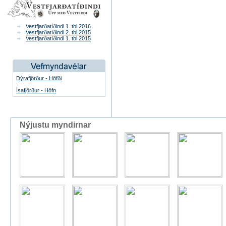
Vestfjarðatíðindi 1. tbl 2016
Vestfjarðatíðindi 2. tbl 2015
Vestfjarðatíðindi 1. tbl 2015
Dýrafjörður - Höfði
Ísafjörður - Höfn
Nýjustu myndirnar