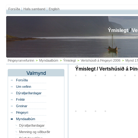
Forsíða
Hafa samband
English
Ýmislegt
/
Ve
Þingeyrarvefurinn
>
Myndaalbúm
>
Ýmislegt
>
Vertshúsið á Þingeyri 2006
>
Mynd 17
Ýmislegt / Vertshúsið á Þi
Forsíða
Um vefinn
Dýrafjarðardagar
Fréttir
Greinar
Þingeyri
Myndaalbúm
Dýrafjarðardagar
Menning og viðburðir