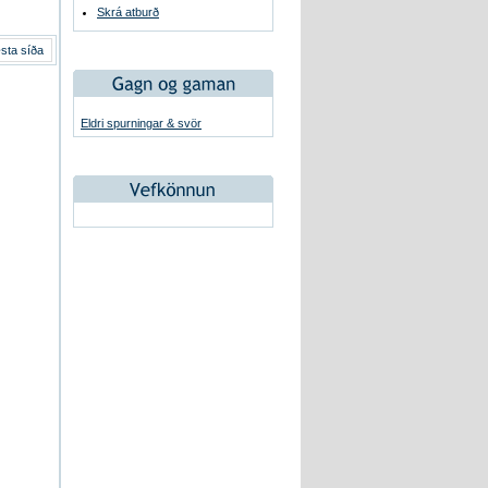
Skrá atburð
sta síða
Eldri spurningar & svör