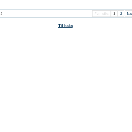
 2
Fyrri síða
1
2
Næ
Til baka