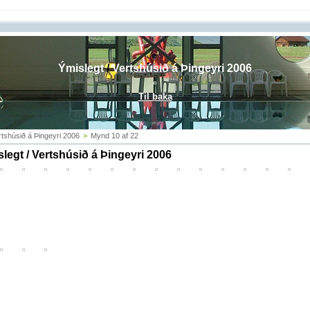
Ýmislegt
/
Vertshúsið á Þingeyri 2006
Til baka
rtshúsið á Þingeyri 2006
>
Mynd 10 af 22
legt / Vertshúsið á Þingeyri 2006