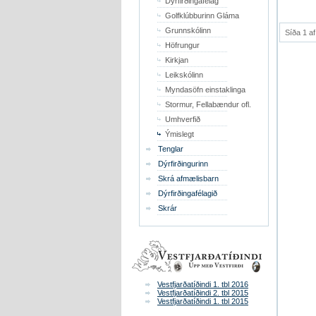
Dýrfirðingafélag
Golfklúbburinn Gláma
Grunnskólinn
Síða 1 af
Höfrungur
Kirkjan
Leikskólinn
Myndasöfn einstaklinga
Stormur, Fellabændur ofl.
Umhverfið
Ýmislegt
Tenglar
Dýrfirðingurinn
Skrá afmælisbarn
Dýrfirðingafélagið
Skrár
Vestfjarðatíðindi 1. tbl 2016
Vestfjarðatíðindi 2. tbl 2015
Vestfjarðatíðindi 1. tbl 2015