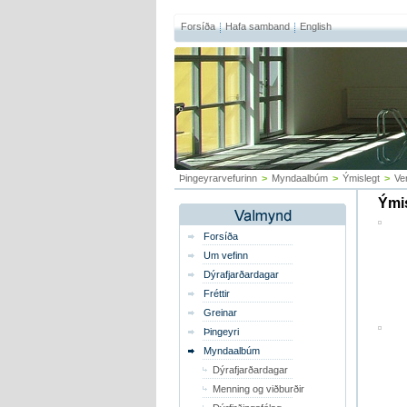
Forsíða
Hafa samband
English
Þingeyrarvefurinn
>
Myndaalbúm
>
Ýmislegt
>
Ve
Ýmis
Forsíða
Um vefinn
Dýrafjarðardagar
Fréttir
Greinar
Þingeyri
Myndaalbúm
Dýrafjarðardagar
Menning og viðburðir