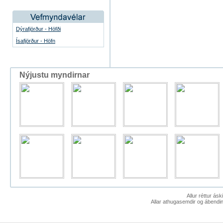
Dýrafjörður - Höfði
Ísafjörður - Höfn
Nýjustu myndirnar
Allur réttur ás
Allar athugasemdir og ábendin