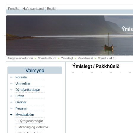
Forsíða
Hafa samband
English
Ýmis
Þingeyrarvefurinn
>
Myndaalbúm
>
Ýmislegt
>
Pakkhúsið
>
Mynd 7 af 15
Ýmislegt / Pakkhúsið
Forsíða
Um vefinn
Dýrafjarðardagar
Fréttir
Greinar
Þingeyri
Myndaalbúm
Dýrafjarðardagar
Menning og viðburðir