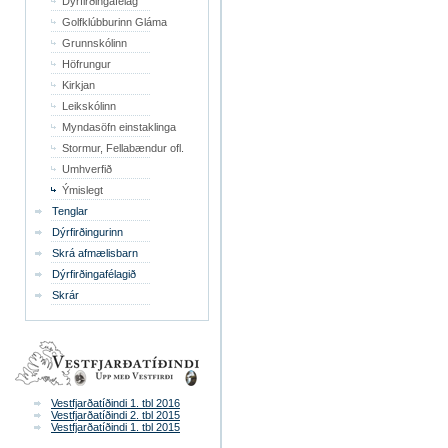
Dýrfirðingafélag
Golfklúbburinn Gláma
Grunnskólinn
Höfrungur
Kirkjan
Leikskólinn
Myndasöfn einstaklinga
Stormur, Fellabændur ofl.
Umhverfið
Ýmislegt
Tenglar
Dýrfirðingurinn
Skrá afmælisbarn
Dýrfirðingafélagið
Skrár
Vestfjarðatíðindi 1. tbl 2016
Vestfjarðatíðindi 2. tbl 2015
Vestfjarðatíðindi 1. tbl 2015