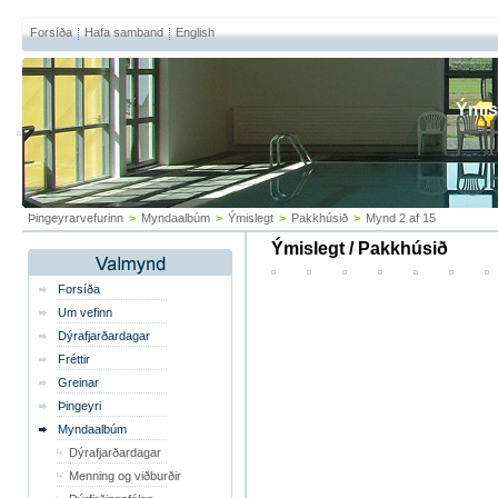
Forsíða
Hafa samband
English
Ýmis
Þingeyrarvefurinn
>
Myndaalbúm
>
Ýmislegt
>
Pakkhúsið
>
Mynd 2 af 15
Ýmislegt / Pakkhúsið
Forsíða
Um vefinn
Dýrafjarðardagar
Fréttir
Greinar
Þingeyri
Myndaalbúm
Dýrafjarðardagar
Menning og viðburðir