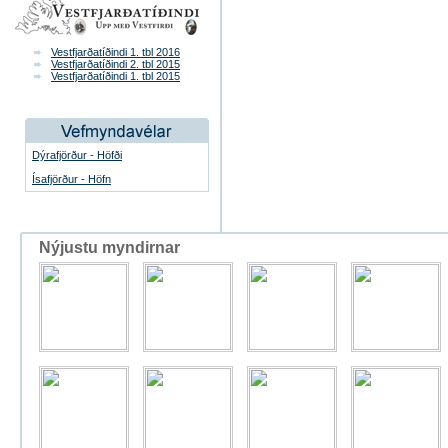
Vestfjarðatíðindi 1. tbl 2016
Vestfjarðatíðindi 2. tbl 2015
Vestfjarðatíðindi 1. tbl 2015
Dýrafjörður - Höfði
Ísafjörður - Höfn
Nýjustu myndirnar