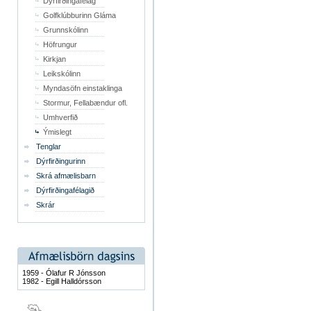
Dýrfirðingafélag
Golfklúbburinn Gláma
Grunnskólinn
Höfrungur
Kirkjan
Leikskólinn
Myndasöfn einstaklinga
Stormur, Fellabændur ofl.
Umhverfið
Ýmislegt
Tenglar
Dýrfirðingurinn
Skrá afmælisbarn
Dýrfirðingafélagið
Skrár
1959 - Ólafur R Jónsson
1982 - Egill Halldórsson