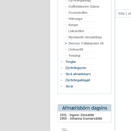
Dýrfirðingafélag
Golfklúbburinn Gláma
Grunnskólinn
Síða 1 af
Höfrungur
Kirkjan
Leikskólinn
Myndasöfn einstaklinga
Stormur, Fellabændur ofl.
Umhverfið
Ýmislegt
Tenglar
Dýrfirðingurinn
Skrá afmælisbarn
Dýrfirðingafélagið
Skrár
1931 - Ingunn Jónsdóttir
1955 - Jóhanna Gunnarsdóttir