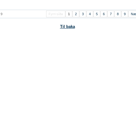
 9
Fyrri síða
1
2
3
4
5
6
7
8
9
Næ
Til baka