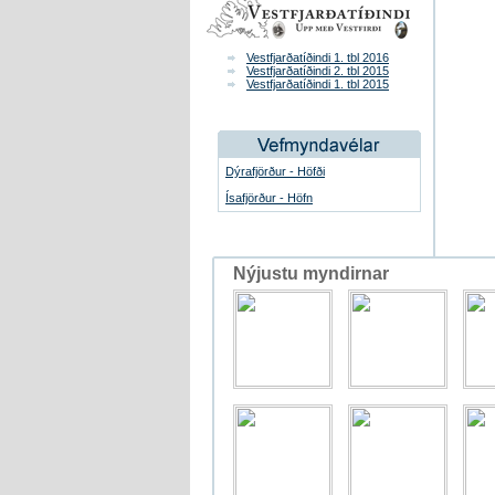
Vestfjarðatíðindi 1. tbl 2016
Vestfjarðatíðindi 2. tbl 2015
Vestfjarðatíðindi 1. tbl 2015
Dýrafjörður - Höfði
Ísafjörður - Höfn
Nýjustu myndirnar