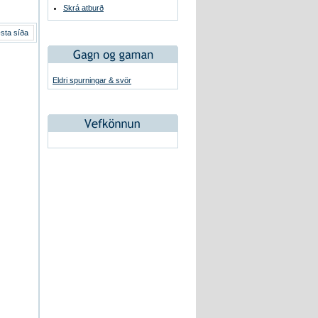
Skrá atburð
sta síða
Eldri spurningar & svör