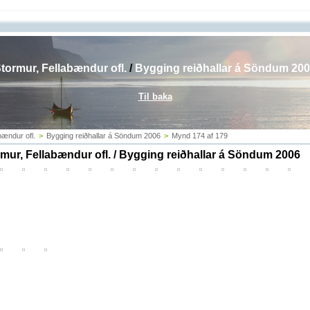
tormur, Fellabændur ofl.
/
Bygging reiðhallar á Söndum 20
Til baka
bændur ofl.
>
Bygging reiðhallar á Söndum 2006
>
Mynd 174 af 179
mur, Fellabændur ofl. / Bygging reiðhallar á Söndum 2006