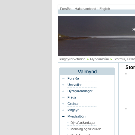
Forsíða
Hafa samband
English
S
Þingeyrarvefurinn
>
Myndaalbúm
>
Stormur, Fella
Stor
Forsíða
Um vefinn
Dýrafjarðardagar
Fréttir
Greinar
Þingeyri
Myndaalbúm
Dýrafjarðardagar
Menning og viðburðir