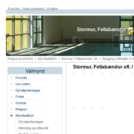
Forsíða
Hafa samband
English
Stormur, Fellabændur ofl
Þingeyrarvefurinn
>
Myndaalbúm
>
Stormur, Fellabændur ofl.
>
Bygging reiðhallar á
Stormur, Fellabændur ofl. 
Forsíða
Um vefinn
Dýrafjarðardagar
Fréttir
Greinar
Þingeyri
Myndaalbúm
Dýrafjarðardagar
Menning og viðburðir