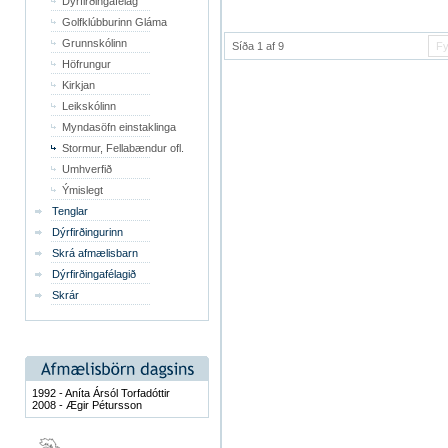
Dýrfirðingafélag
Golfklúbburinn Gláma
Grunnskólinn
Síða 1 af 9
Fy
Höfrungur
Kirkjan
Leikskólinn
Myndasöfn einstaklinga
Stormur, Fellabændur ofl.
Umhverfið
Ýmislegt
Tenglar
Dýrfirðingurinn
Skrá afmælisbarn
Dýrfirðingafélagið
Skrár
1992 - Aníta Ársól Torfadóttir
2008 - Ægir Pétursson