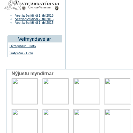
Vestfjarðatíðindi 1. tbl 2016
Vestfjarðatíðindi 2. tbl 2015
Vestfjarðatíðindi 1. tbl 2015
Dýrafjörður - Höfði
Ísafjörður - Höfn
Nýjustu myndirnar