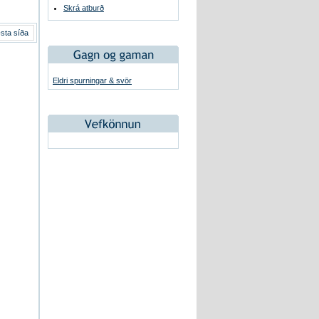
Skrá atburð
sta síða
Eldri spurningar & svör