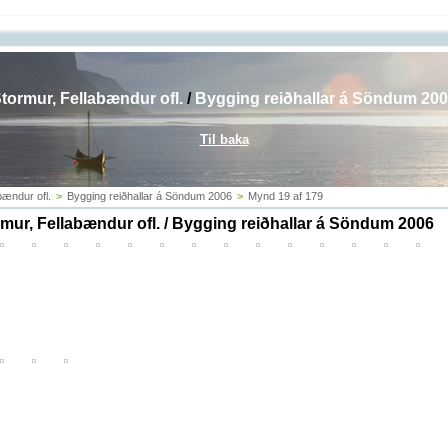
tormur, Fellabændur ofl.
/
Bygging reiðhallar á Söndum 20
Til baka
bændur ofl.
>
Bygging reiðhallar á Söndum 2006
>
Mynd 19 af 179
mur, Fellabændur ofl. / Bygging reiðhallar á Söndum 2006