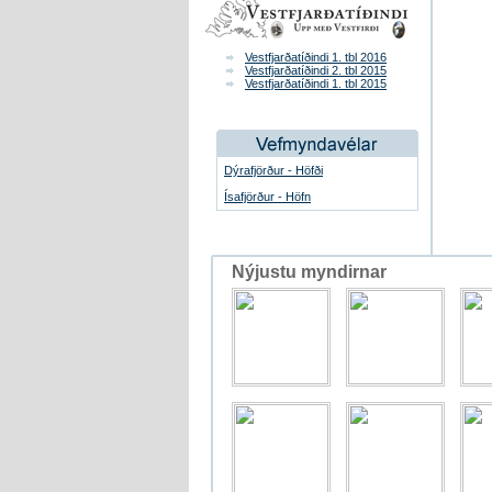
Vestfjarðatíðindi 1. tbl 2016
Vestfjarðatíðindi 2. tbl 2015
Vestfjarðatíðindi 1. tbl 2015
Dýrafjörður - Höfði
Ísafjörður - Höfn
Nýjustu myndirnar