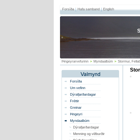
Forsíða
Hafa samband
English
S
Þingeyrarvefurinn
>
Myndaalbúm
>
Stormur, Fella
Stor
Forsíða
Um vefinn
Dýrafjarðardagar
Fréttir
Greinar
Þingeyri
Myndaalbúm
Dýrafjarðardagar
Menning og viðburðir