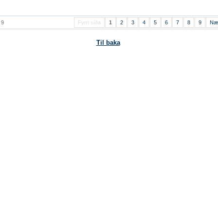
 9
Fyrri síða
1
2
3
4
5
6
7
8
9
Næ
Til baka