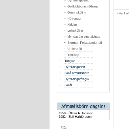
Dýrfirðingafélag
Golfklúbburinn Gláma
Grunnskólinn
Síða 1 af
Höfrungur
Kirkjan
Leikskólinn
Myndasöfn einstaklinga
Stormur, Fellabændur ofl.
Umhverfið
Ýmislegt
Tenglar
Dýrfirðingurinn
Skrá afmælisbarn
Dýrfirðingafélagið
Skrár
1959 - Ólafur R Jónsson
1982 - Egill Halldórsson