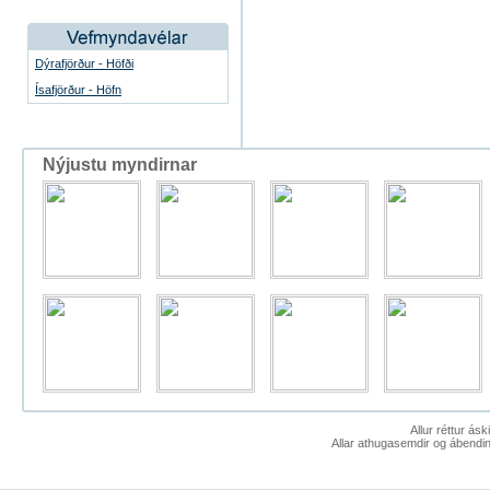
Dýrafjörður - Höfði
Ísafjörður - Höfn
Nýjustu myndirnar
Allur réttur ás
Allar athugasemdir og ábendin