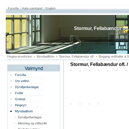
Forsíða
Hafa samband
English
Stormur, Fellabændur ofl
Þingeyrarvefurinn
>
Myndaalbúm
>
Stormur, Fellabændur ofl.
>
Bygging reiðhallar á
Stormur, Fellabændur ofl. 
Forsíða
Um vefinn
Dýrafjarðardagar
Fréttir
Greinar
Þingeyri
Myndaalbúm
Dýrafjarðardagar
Menning og viðburðir