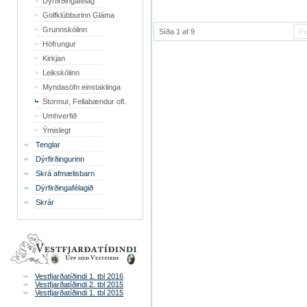
Dýrfirðingafélag
Golfklúbburinn Gláma
Grunnskólinn
Síða 1 af 9
Fy
Höfrungur
Kirkjan
Leikskólinn
Myndasöfn einstaklinga
Stormur, Fellabændur ofl.
Umhverfið
Ýmislegt
Tenglar
Dýrfirðingurinn
Skrá afmælisbarn
Dýrfirðingafélagið
Skrár
Vestfjarðatíðindi 1. tbl 2016
Vestfjarðatíðindi 2. tbl 2015
Vestfjarðatíðindi 1. tbl 2015