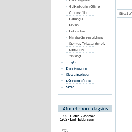
Dýrfirðingafélag
Golfklúbburinn Gláma
Grunnskólinn
Síða 1 af
Höfrungur
Kirkjan
Leikskólinn
Myndasöfn einstaklinga
Stormur, Fellabændur ofl.
Umhverfið
Ýmislegt
Tenglar
Dýrfirðingurinn
Skrá afmælisbarn
Dýrfirðingafélagið
Skrár
1959 - Ólafur R Jónsson
1982 - Egill Halldórsson