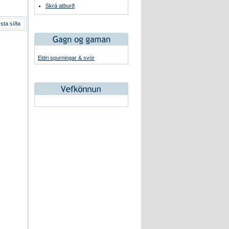
Skrá atburð
sta síða
Eldri spurningar & svör