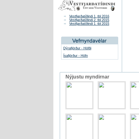
Vestfjarðatíðindi 1. tbl 2016
Vestfjarðatíðindi 2. tbl 2015
Vestfjarðatíðindi 1. tbl 2015
Dýrafjörður - Höfði
Ísafjörður - Höfn
Nýjustu myndirnar