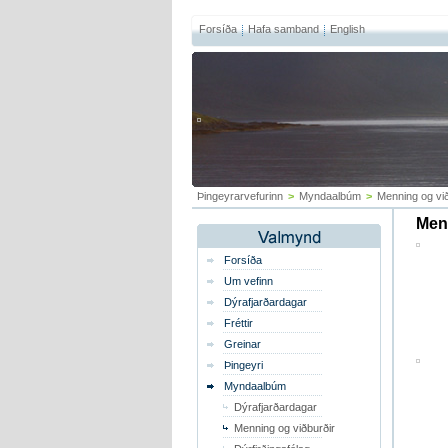
Forsíða
Hafa samband
English
Þingeyrarvefurinn
>
Myndaalbúm
>
Menning og við
Menn
Forsíða
Um vefinn
Dýrafjarðardagar
Fréttir
Greinar
Þingeyri
Myndaalbúm
Dýrafjarðardagar
Menning og viðburðir