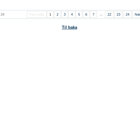
…
 24
Fyrri síða
1
2
3
4
5
6
7
22
23
24
Næ
Til baka