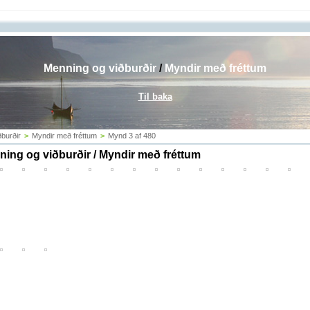
Menning og viðburðir
/
Myndir með fréttum
Til baka
burðir
>
Myndir með fréttum
>
Mynd 3 af 480
ing og viðburðir / Myndir með fréttum