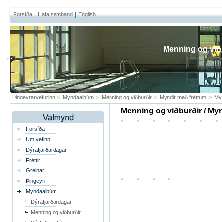
Forsíða
Hafa samband
English
Menning og við
Þingeyrarvefurinn
>
Myndaalbúm
>
Menning og viðburðir
>
Myndir með fréttum
>
My
Menning og viðburðir / My
Forsíða
Um vefinn
Dýrafjarðardagar
Fréttir
Greinar
Þingeyri
Myndaalbúm
Dýrafjarðardagar
Menning og viðburðir