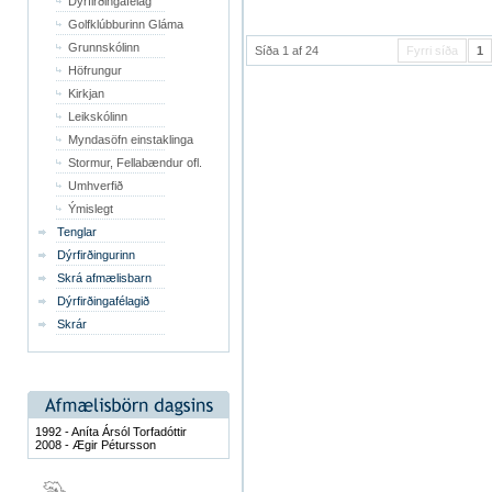
Dýrfirðingafélag
Golfklúbburinn Gláma
Grunnskólinn
Síða 1 af 24
Fyrri síða
1
Höfrungur
Kirkjan
Leikskólinn
Myndasöfn einstaklinga
Stormur, Fellabændur ofl.
Umhverfið
Ýmislegt
Tenglar
Dýrfirðingurinn
Skrá afmælisbarn
Dýrfirðingafélagið
Skrár
1992 - Aníta Ársól Torfadóttir
2008 - Ægir Pétursson