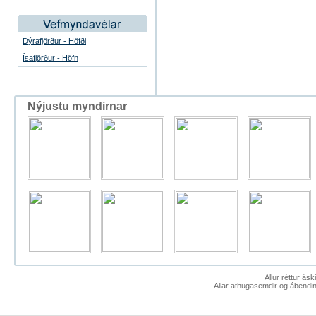
Dýrafjörður - Höfði
Ísafjörður - Höfn
Nýjustu myndirnar
Allur réttur ás
Allar athugasemdir og ábendin