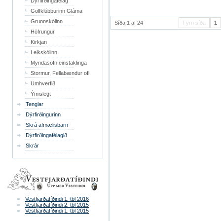
Dýrfirðingafélag
Golfklúbburinn Gláma
Grunnskólinn
Síða 1 af 24
Fyrri síða
1
Höfrungur
Kirkjan
Leikskólinn
Myndasöfn einstaklinga
Stormur, Fellabændur ofl.
Umhverfið
Ýmislegt
Tenglar
Dýrfirðingurinn
Skrá afmælisbarn
Dýrfirðingafélagið
Skrár
Vestfjarðatíðindi 1. tbl 2016
Vestfjarðatíðindi 2. tbl 2015
Vestfjarðatíðindi 1. tbl 2015