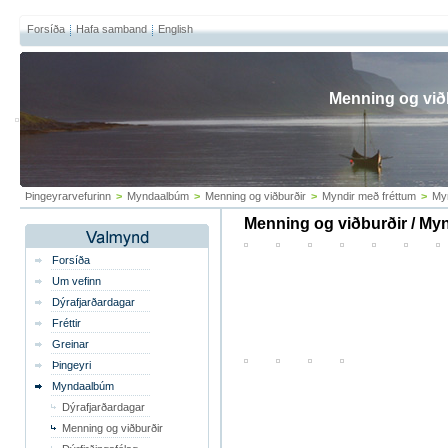
Forsíða
Hafa samband
English
Menning og við
Þingeyrarvefurinn
>
Myndaalbúm
>
Menning og viðburðir
>
Myndir með fréttum
>
My
Menning og viðburðir / My
Forsíða
Um vefinn
Dýrafjarðardagar
Fréttir
Greinar
Þingeyri
Myndaalbúm
Dýrafjarðardagar
Menning og viðburðir