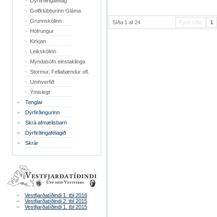
Dýrfirðingafélag
Golfklúbburinn Gláma
Grunnskólinn
Síða 1 af 24
Fyrri síða
1
Höfrungur
Kirkjan
Leikskólinn
Myndasöfn einstaklinga
Stormur, Fellabændur ofl.
Umhverfið
Ýmislegt
Tenglar
Dýrfirðingurinn
Skrá afmælisbarn
Dýrfirðingafélagið
Skrár
Vestfjarðatíðindi 1. tbl 2016
Vestfjarðatíðindi 2. tbl 2015
Vestfjarðatíðindi 1. tbl 2015