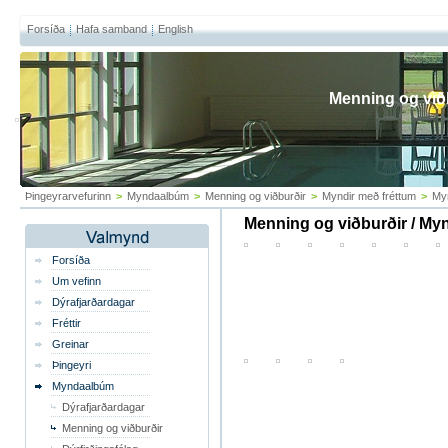
Forsíða
Hafa samband
English
Menning og við
Þingeyrarvefurinn
>
Myndaalbúm
>
Menning og viðburðir
>
Myndir með fréttum
>
My
Menning og viðburðir / My
Forsíða
Um vefinn
Dýrafjarðardagar
Fréttir
Greinar
Þingeyri
Myndaalbúm
Dýrafjarðardagar
Menning og viðburðir