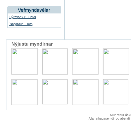
Dýrafjörður - Höfði
Ísafjörður - Höfn
Nýjustu myndirnar
Allur réttur ás
Allar athugasemdir og ábendin