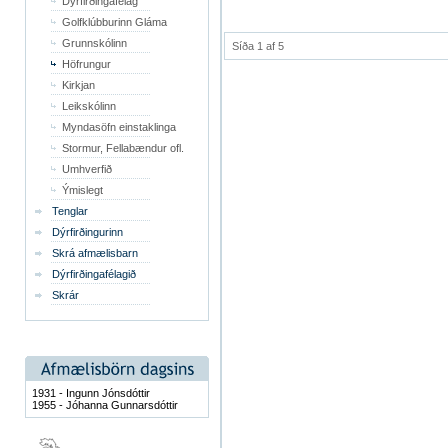
Dýrfirðingafélag
Golfklúbburinn Gláma
Grunnskólinn
Síða 1 af 5
Höfrungur
Kirkjan
Leikskólinn
Myndasöfn einstaklinga
Stormur, Fellabændur ofl.
Umhverfið
Ýmislegt
Tenglar
Dýrfirðingurinn
Skrá afmælisbarn
Dýrfirðingafélagið
Skrár
1931 - Ingunn Jónsdóttir
1955 - Jóhanna Gunnarsdóttir