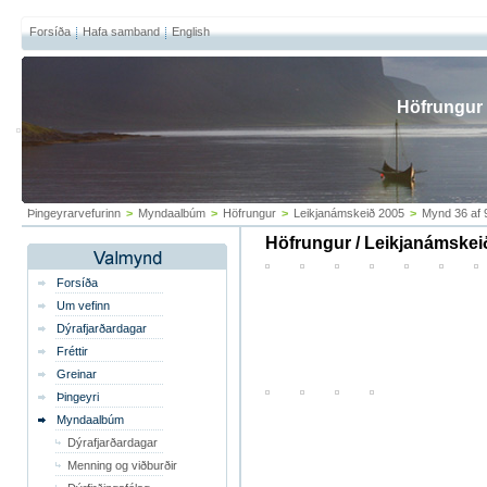
Forsíða
Hafa samband
English
Höfrungur
Þingeyrarvefurinn
>
Myndaalbúm
>
Höfrungur
>
Leikjanámskeið 2005
>
Mynd 36 af 
Höfrungur / Leikjanámskei
Forsíða
Um vefinn
Dýrafjarðardagar
Fréttir
Greinar
Þingeyri
Myndaalbúm
Dýrafjarðardagar
Menning og viðburðir