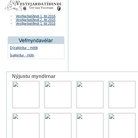
Vestfjarðatíðindi 1. tbl 2016
Vestfjarðatíðindi 2. tbl 2015
Vestfjarðatíðindi 1. tbl 2015
Dýrafjörður - Höfði
Ísafjörður - Höfn
Nýjustu myndirnar