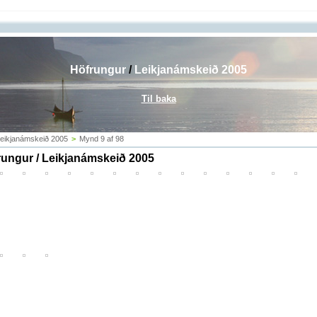
Höfrungur
/
Leikjanámskeið 2005
Til baka
eikjanámskeið 2005
>
Mynd 9 af 98
rungur / Leikjanámskeið 2005