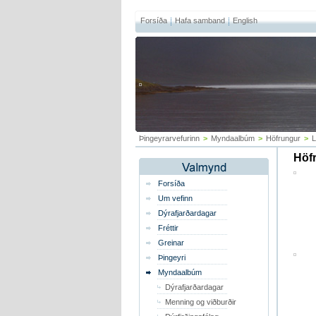
Forsíða
Hafa samband
English
Þingeyrarvefurinn
>
Myndaalbúm
>
Höfrungur
>
L
Höf
Forsíða
Um vefinn
Dýrafjarðardagar
Fréttir
Greinar
Þingeyri
Myndaalbúm
Dýrafjarðardagar
Menning og viðburðir