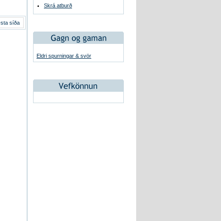
Skrá atburð
sta síða
Eldri spurningar & svör