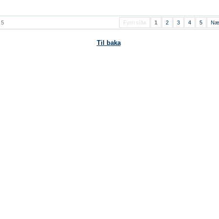
 5
Fyrri síða
1
2
3
4
5
Næ
Til baka