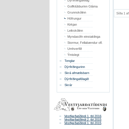
Dýrfirðingafélag
Golfklúbburinn Gláma
Grunnskólinn
Síða 1 af
Höfrungur
Kirkjan
Leikskólinn
Myndasöfn einstaklinga
Stormur, Fellabændur ofl.
Umhverfið
Ýmislegt
Tenglar
Dýrfirðingurinn
Skrá afmælisbarn
Dýrfirðingafélagið
Skrár
Vestfjarðatíðindi 1. tbl 2016
Vestfjarðatíðindi 2. tbl 2015
Vestfjarðatíðindi 1. tbl 2015