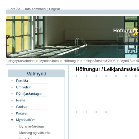
Forsíða
Hafa samband
English
Höfrungur
Þingeyrarvefurinn
>
Myndaalbúm
>
Höfrungur
>
Leikjanámskeið 2005
>
Mynd 3 af 9
Höfrungur / Leikjanámskei
Forsíða
Um vefinn
Dýrafjarðardagar
Fréttir
Greinar
Þingeyri
Myndaalbúm
Dýrafjarðardagar
Menning og viðburðir