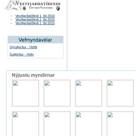
Vestfjarðatíðindi 1. tbl 2016
Vestfjarðatíðindi 2. tbl 2015
Vestfjarðatíðindi 1. tbl 2015
Dýrafjörður - Höfði
Ísafjörður - Höfn
Nýjustu myndirnar