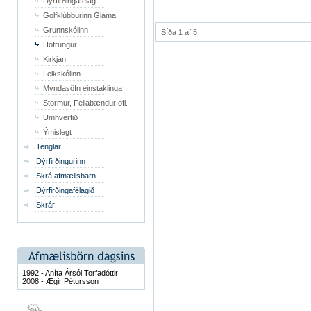
Dýrfirðingafélag
Golfklúbburinn Gláma
Grunnskólinn
Síða 1 af 5
Höfrungur
Kirkjan
Leikskólinn
Myndasöfn einstaklinga
Stormur, Fellabændur ofl.
Umhverfið
Ýmislegt
Tenglar
Dýrfirðingurinn
Skrá afmælisbarn
Dýrfirðingafélagið
Skrár
1992 - Aníta Ársól Torfadóttir
2008 - Ægir Pétursson