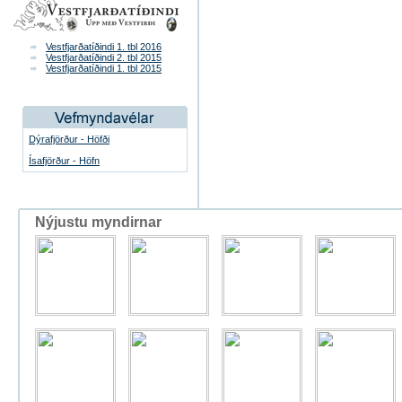
Vestfjarðatíðindi 1. tbl 2016
Vestfjarðatíðindi 2. tbl 2015
Vestfjarðatíðindi 1. tbl 2015
Dýrafjörður - Höfði
Ísafjörður - Höfn
Nýjustu myndirnar