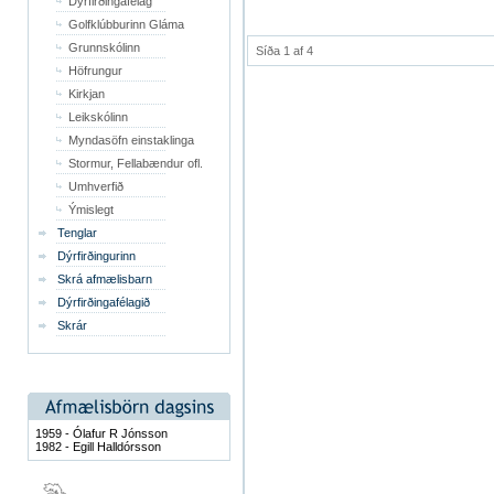
Dýrfirðingafélag
Golfklúbburinn Gláma
Grunnskólinn
Síða 1 af 4
Höfrungur
Kirkjan
Leikskólinn
Myndasöfn einstaklinga
Stormur, Fellabændur ofl.
Umhverfið
Ýmislegt
Tenglar
Dýrfirðingurinn
Skrá afmælisbarn
Dýrfirðingafélagið
Skrár
1959 - Ólafur R Jónsson
1982 - Egill Halldórsson