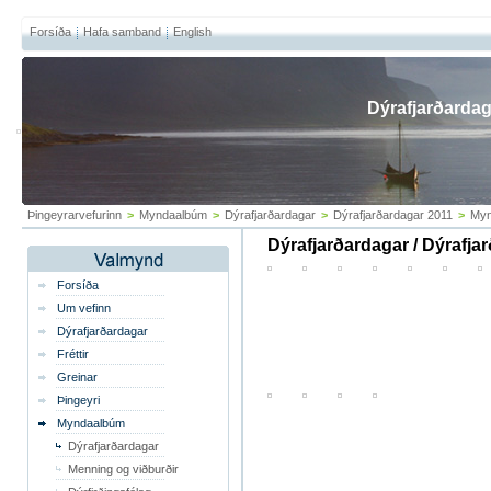
Forsíða
Hafa samband
English
Dýrafjarðarda
Þingeyrarvefurinn
>
Myndaalbúm
>
Dýrafjarðardagar
>
Dýrafjarðardagar 2011
>
Myn
Dýrafjarðardagar / Dýrafja
Forsíða
Um vefinn
Dýrafjarðardagar
Fréttir
Greinar
Þingeyri
Myndaalbúm
Dýrafjarðardagar
Menning og viðburðir