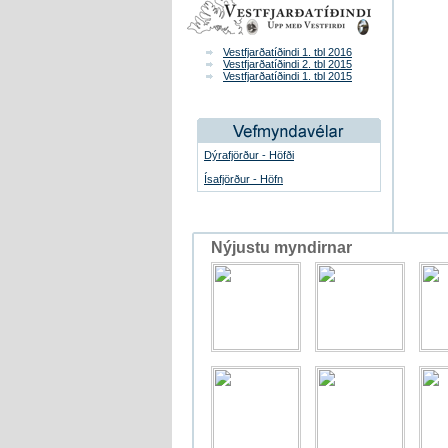
Vestfjarðatíðindi 1. tbl 2016
Vestfjarðatíðindi 2. tbl 2015
Vestfjarðatíðindi 1. tbl 2015
Dýrafjörður - Höfði
Ísafjörður - Höfn
Nýjustu myndirnar