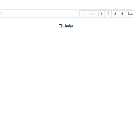
 4
Fyrri síða
1
2
3
4
Næ
Til baka