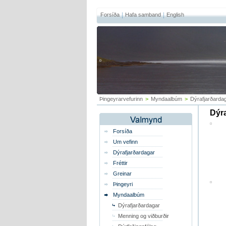
Forsíða
Hafa samband
English
Þingeyrarvefurinn
>
Myndaalbúm
>
Dýrafjarðarda
Dýra
Forsíða
Um vefinn
Dýrafjarðardagar
Fréttir
Greinar
Þingeyri
Myndaalbúm
Dýrafjarðardagar
Menning og viðburðir