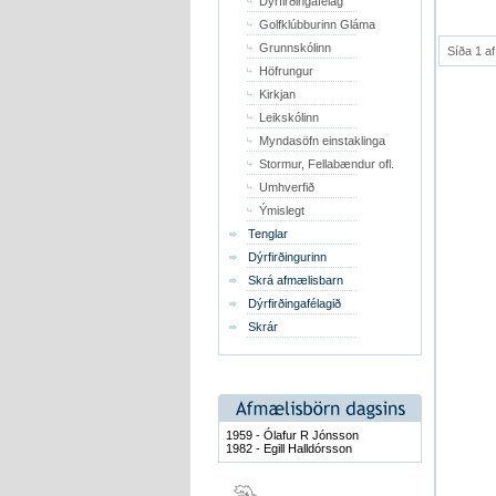
Dýrfirðingafélag
Golfklúbburinn Gláma
Grunnskólinn
Síða 1 af
Höfrungur
Kirkjan
Leikskólinn
Myndasöfn einstaklinga
Stormur, Fellabændur ofl.
Umhverfið
Ýmislegt
Tenglar
Dýrfirðingurinn
Skrá afmælisbarn
Dýrfirðingafélagið
Skrár
1959 - Ólafur R Jónsson
1982 - Egill Halldórsson