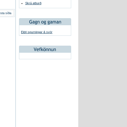
Skrá atburð
sta síða
Eldri spurningar & svör