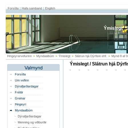
Forsíða
Hafa samband
English
Ýmislegt
/
Þingeyrarvefurinn
>
Myndaalbúm
>
Ýmislegt
>
Slátrun hjá Dýrfiski ehf.
>
Mynd 8 af 9
Ýmislegt / Slátrun hjá Dýrfi
Forsíða
Um vefinn
Dýrafjarðardagar
Fréttir
Greinar
Þingeyri
Myndaalbúm
Dýrafjarðardagar
Menning og viðburðir