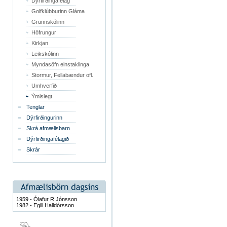
Dýrfirðingafélag
Golfklúbburinn Gláma
Grunnskólinn
Höfrungur
Kirkjan
Leikskólinn
Myndasöfn einstaklinga
Stormur, Fellabændur ofl.
Umhverfið
Ýmislegt
Tenglar
Dýrfirðingurinn
Skrá afmælisbarn
Dýrfirðingafélagið
Skrár
1959 - Ólafur R Jónsson
1982 - Egill Halldórsson