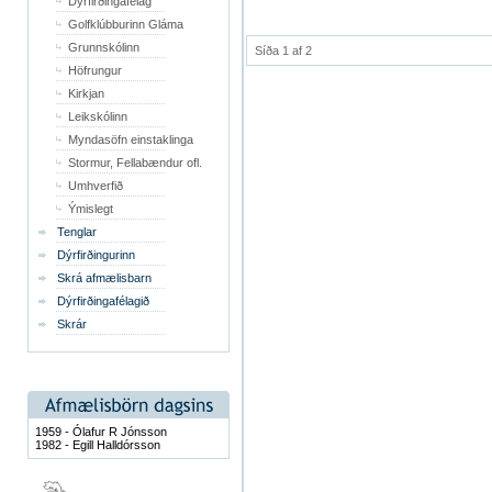
Dýrfirðingafélag
Golfklúbburinn Gláma
Grunnskólinn
Síða 1 af 2
Höfrungur
Kirkjan
Leikskólinn
Myndasöfn einstaklinga
Stormur, Fellabændur ofl.
Umhverfið
Ýmislegt
Tenglar
Dýrfirðingurinn
Skrá afmælisbarn
Dýrfirðingafélagið
Skrár
1959 - Ólafur R Jónsson
1982 - Egill Halldórsson