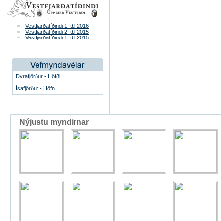
Vestfjarðatíðindi 1. tbl 2016
Vestfjarðatíðindi 2. tbl 2015
Vestfjarðatíðindi 1. tbl 2015
Dýrafjörður - Höfði
Ísafjörður - Höfn
Nýjustu myndirnar