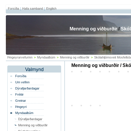
Forsíða
Hafa samband
English
Menning og viðburðir
/
Skól
Þingeyrarvefurinn
>
Myndaalbúm
>
Menning og viðburðir
>
Skólahljómsveit Mosfellsb
Menning og viðburðir / Skó
Forsíða
Um vefinn
Dýrafjarðardagar
Fréttir
Greinar
Þingeyri
Myndaalbúm
Dýrafjarðardagar
Menning og viðburðir