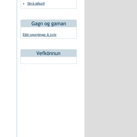
Skrá atburð
Eldri spurningar & svör