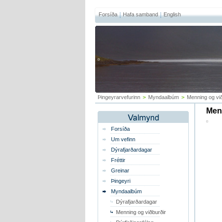
Forsíða
Hafa samband
English
Þingeyrarvefurinn
>
Myndaalbúm
>
Menning og við
Menn
Forsíða
Um vefinn
Dýrafjarðardagar
Fréttir
Greinar
Þingeyri
Myndaalbúm
Dýrafjarðardagar
Menning og viðburðir