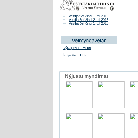
Vestfjarðatíðindi 1. tbl 2016
Vestfjarðatíðindi 2. tbl 2015
Vestfjarðatíðindi 1. tbl 2015
Dýrafjörður - Höfði
Ísafjörður - Höfn
Nýjustu myndirnar