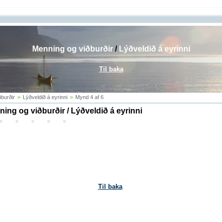
Menning og viðburðir
/
Lýðveldið á eyrinni
Til baka
burðir
>
Lýðveldið á eyrinni
>
Mynd 4 af 6
ing og viðburðir / Lýðveldið á eyrinni
Til baka