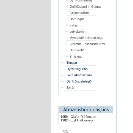
Dýrfirðingafélag
Golfklúbburinn Gláma
Grunnskólinn
Höfrungur
Kirkjan
Leikskólinn
Myndasöfn einstaklinga
Stormur, Fellabændur ofl.
Umhverfið
Ýmislegt
Tenglar
Dýrfirðingurinn
Skrá afmælisbarn
Dýrfirðingafélagið
Skrár
1959 - Ólafur R Jónsson
1982 - Egill Halldórsson