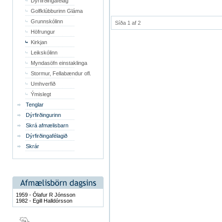
Dýrfirðingafélag
Golfklúbburinn Gláma
Grunnskólinn
Síða 1 af 2
Höfrungur
Kirkjan
Leikskólinn
Myndasöfn einstaklinga
Stormur, Fellabændur ofl.
Umhverfið
Ýmislegt
Tenglar
Dýrfirðingurinn
Skrá afmælisbarn
Dýrfirðingafélagið
Skrár
1959 - Ólafur R Jónsson
1982 - Egill Halldórsson