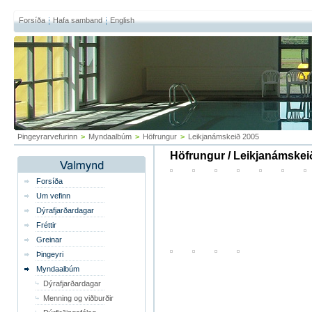
Forsíða
Hafa samband
English
Þingeyrarvefurinn
>
Myndaalbúm
>
Höfrungur
>
Leikjanámskeið 2005
Höfrungur / Leikjanámskei
Forsíða
Um vefinn
Dýrafjarðardagar
Fréttir
Greinar
Þingeyri
Myndaalbúm
Dýrafjarðardagar
Menning og viðburðir