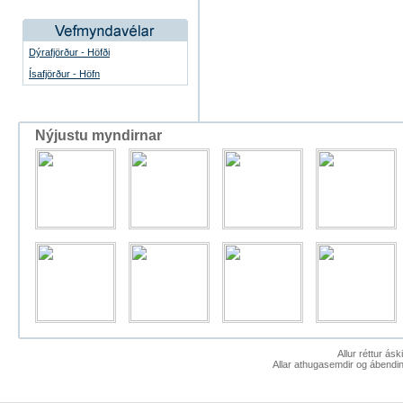
Dýrafjörður - Höfði
Ísafjörður - Höfn
Nýjustu myndirnar
Allur réttur ás
Allar athugasemdir og ábendin