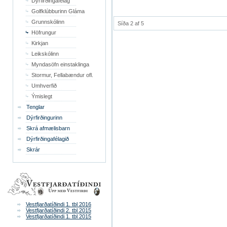
Dýrfirðingafélag
Golfklúbburinn Gláma
Grunnskólinn
Síða 2 af 5
Höfrungur
Kirkjan
Leikskólinn
Myndasöfn einstaklinga
Stormur, Fellabændur ofl.
Umhverfið
Ýmislegt
Tenglar
Dýrfirðingurinn
Skrá afmælisbarn
Dýrfirðingafélagið
Skrár
Vestfjarðatíðindi 1. tbl 2016
Vestfjarðatíðindi 2. tbl 2015
Vestfjarðatíðindi 1. tbl 2015