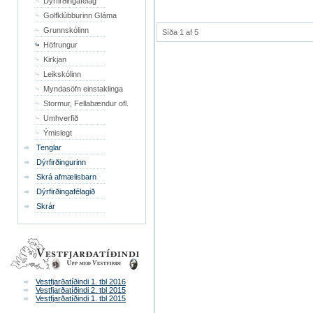
Dýrfirðingafélag
Golfklúbburinn Gláma
Grunnskólinn
Síða 1 af 5
Höfrungur
Kirkjan
Leikskólinn
Myndasöfn einstaklinga
Stormur, Fellabændur ofl.
Umhverfið
Ýmislegt
Tenglar
Dýrfirðingurinn
Skrá afmælisbarn
Dýrfirðingafélagið
Skrár
Vestfjarðatíðindi 1. tbl 2016
Vestfjarðatíðindi 2. tbl 2015
Vestfjarðatíðindi 1. tbl 2015