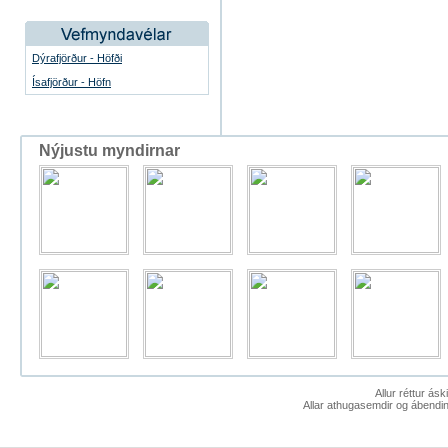
Dýrafjörður - Höfði
Ísafjörður - Höfn
Nýjustu myndirnar
Allur réttur ás
Allar athugasemdir og ábendin