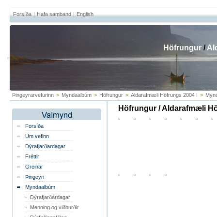
Forsíða
Hafa samband
English
Höfrungur
/
Al
Þingeyrarvefurinn
>
Myndaalbúm
>
Höfrungur
>
Aldarafmæli Höfrungs 2004 I
>
Mynd
Höfrungur / Aldarafmæli Hö
Forsíða
Um vefinn
Dýrafjarðardagar
Fréttir
Greinar
Þingeyri
Myndaalbúm
Dýrafjarðardagar
Menning og viðburðir