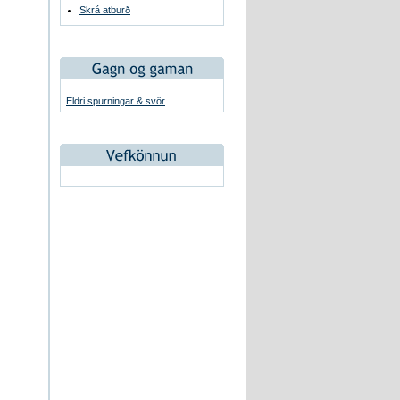
Skrá atburð
Eldri spurningar & svör