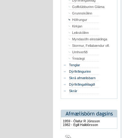
Dýrfirðingafélag
Golfklúbburinn Gláma
Grunnskólinn
Höfrungur
Kirkjan
Leikskólinn
Myndasöfn einstaklinga
Stormur, Fellabændur ofl.
Umhverfið
Ýmislegt
Tenglar
Dýrfirðingurinn
Skrá afmælisbarn
Dýrfirðingafélagið
Skrár
1959 - Ólafur R Jónsson
1982 - Egill Halldórsson