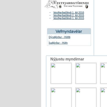
Vestfjarðatíðindi 1. tbl 2016
Vestfjarðatíðindi 2. tbl 2015
Vestfjarðatíðindi 1. tbl 2015
Dýrafjörður - Höfði
Ísafjörður - Höfn
Nýjustu myndirnar