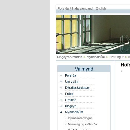
Forsíða
Hafa samband
English
Þingeyrarvefurinn
>
Myndaalbúm
>
Höfrungur
>
K
Höfr
Forsíða
Um vefinn
Dýrafjarðardagar
Fréttir
Greinar
Þingeyri
Myndaalbúm
Dýrafjarðardagar
Menning og viðburðir