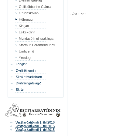
Dýrfirðingafélag
Golfklúbburinn Gláma
Grunnskólinn
Síða 1 af 2
Höfrungur
Kirkjan
Leikskólinn
Myndasöfn einstaklinga
Stormur, Fellabændur ofl.
Umhverfið
Ýmislegt
Tenglar
Dýrfirðingurinn
Skrá afmælisbarn
Dýrfirðingafélagið
Skrár
Vestfjarðatíðindi 1. tbl 2016
Vestfjarðatíðindi 2. tbl 2015
Vestfjarðatíðindi 1. tbl 2015