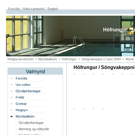
Forsíða
Hafa samband
English
Höfrungur
/
S
Þingeyrarvefurinn
>
Myndaalbúm
>
Höfrungur
>
Söngvakeppni 17.júní 2004
>
Mynd 
Höfrungur / Söngvakeppni 
Forsíða
Um vefinn
Dýrafjarðardagar
Fréttir
Greinar
Þingeyri
Myndaalbúm
Dýrafjarðardagar
Menning og viðburðir