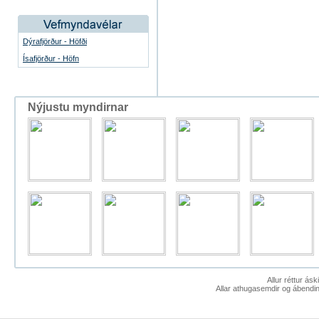
Dýrafjörður - Höfði
Ísafjörður - Höfn
Nýjustu myndirnar
Allur réttur ás
Allar athugasemdir og ábendin