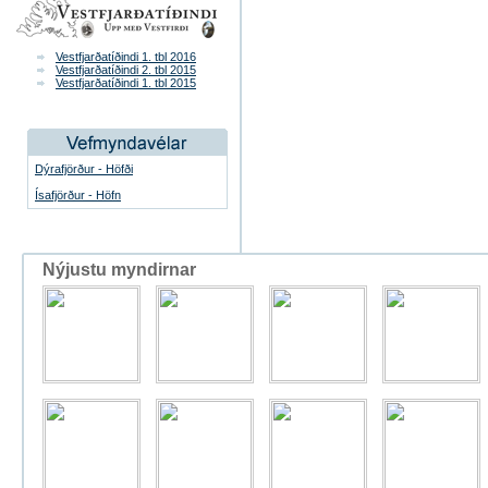
Vestfjarðatíðindi 1. tbl 2016
Vestfjarðatíðindi 2. tbl 2015
Vestfjarðatíðindi 1. tbl 2015
Dýrafjörður - Höfði
Ísafjörður - Höfn
Nýjustu myndirnar