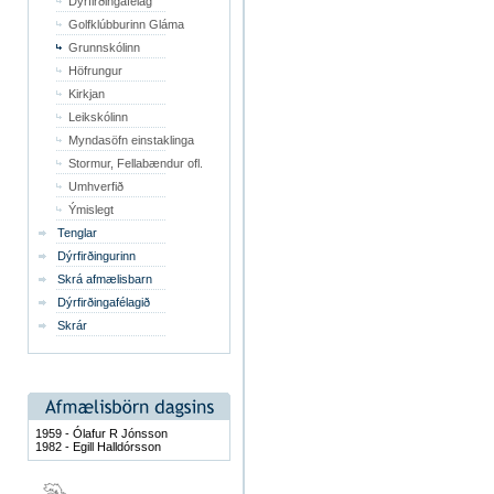
Dýrfirðingafélag
Golfklúbburinn Gláma
Grunnskólinn
Höfrungur
Kirkjan
Leikskólinn
Myndasöfn einstaklinga
Stormur, Fellabændur ofl.
Umhverfið
Ýmislegt
Tenglar
Dýrfirðingurinn
Skrá afmælisbarn
Dýrfirðingafélagið
Skrár
1959 - Ólafur R Jónsson
1982 - Egill Halldórsson