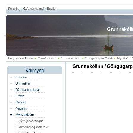
Forsíða
Hafa samband
English
Grunnskóli
Þingeyrarvefurinn
>
Myndaalbúm
>
Grunnskólinn
>
Göngugarpar 2004
>
Mynd 2 af 
Grunnskólinn / Göngugarp
Forsíða
Um vefinn
Dýrafjarðardagar
Fréttir
Greinar
Þingeyri
Myndaalbúm
Dýrafjarðardagar
Menning og viðburðir