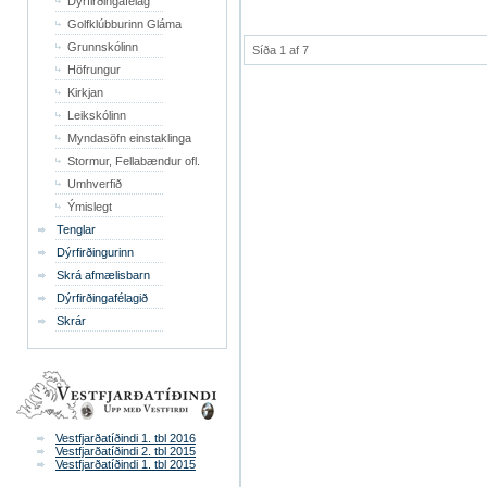
Dýrfirðingafélag
Golfklúbburinn Gláma
Grunnskólinn
Síða 1 af 7
Höfrungur
Kirkjan
Leikskólinn
Myndasöfn einstaklinga
Stormur, Fellabændur ofl.
Umhverfið
Ýmislegt
Tenglar
Dýrfirðingurinn
Skrá afmælisbarn
Dýrfirðingafélagið
Skrár
Vestfjarðatíðindi 1. tbl 2016
Vestfjarðatíðindi 2. tbl 2015
Vestfjarðatíðindi 1. tbl 2015