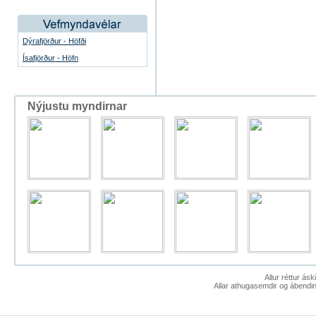
Dýrafjörður - Höfði
Ísafjörður - Höfn
Nýjustu myndirnar
Allur réttur ás
Allar athugasemdir og ábendin