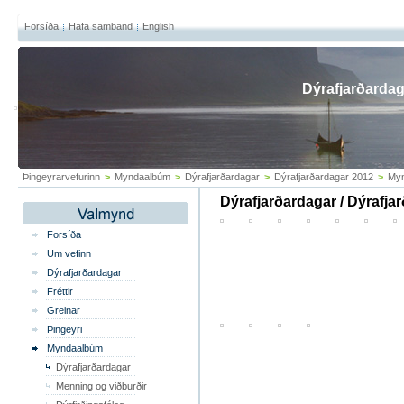
Forsíða
Hafa samband
English
Dýrafjarðardag
Þingeyrarvefurinn
>
Myndaalbúm
>
Dýrafjarðardagar
>
Dýrafjarðardagar 2012
>
Myn
Dýrafjarðardagar / Dýrafja
Forsíða
Um vefinn
Dýrafjarðardagar
Fréttir
Greinar
Þingeyri
Myndaalbúm
Dýrafjarðardagar
Menning og viðburðir