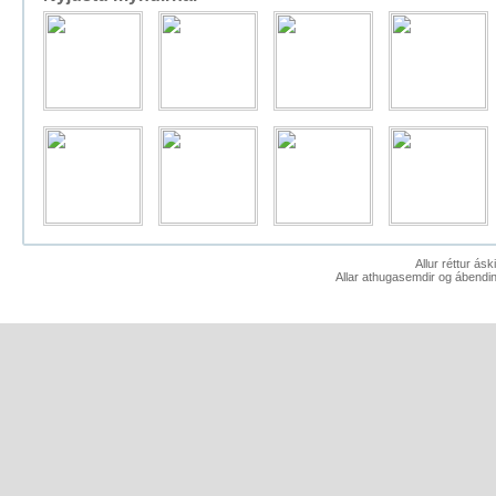
Allur réttur ás
Allar athugasemdir og ábendin