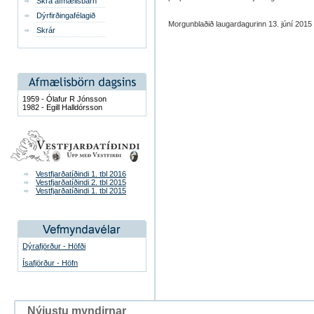
Skrá afmælisbarn
Dýrfirðingafélagið
Morgunblaðið laugardagurinn 13. júní 2015
Skrár
1959 - Ólafur R Jónsson
1982 - Egill Halldórsson
Vestfjarðatíðindi 1. tbl 2016
Vestfjarðatíðindi 2. tbl 2015
Vestfjarðatíðindi 1. tbl 2015
Dýrafjörður - Höfði
Ísafjörður - Höfn
Nýjustu myndirnar