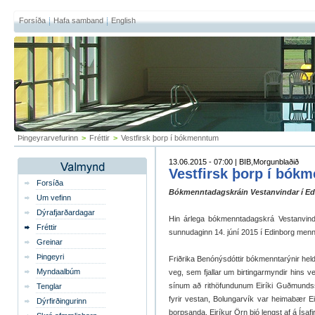
Forsíða
Hafa samband
English
Þingeyrarvefurinn
>
Fréttir
>
Vestfirsk þorp í bókmenntum
13.06.2015 - 07:00 | BIB,Morgunblaðið
Vestfirsk þorp í bók
Forsíða
Bókmenntadagskráin Vestanvindar í Edi
Um vefinn
Dýrafjarðardagar
Hin árlega bókmenntadagskrá Vestanvind
Fréttir
sunnudaginn 14. júní 2015 í Edinborg menni
Greinar
Þingeyri
Friðrika Benónýsdóttir bókmenntarýnir held
Myndaalbúm
veg, sem fjallar um birtingarmyndir hins 
sínum að rithöfundunum Eiríki Guðmundssy
Tenglar
fyrir vestan, Bolungarvík var heimabær 
Dýrfirðingurinn
þorpsanda. Eiríkur Örn bjó lengst af á Ísafir