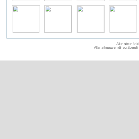
Allur réttur ás
Allar athugasemdir og ábendin