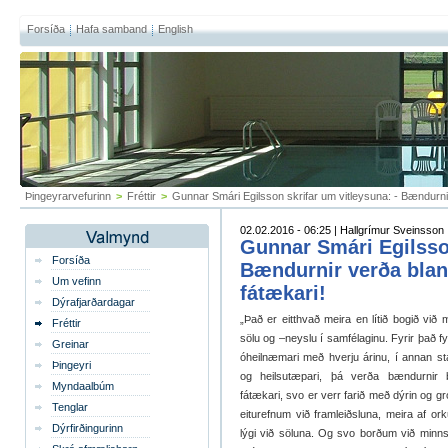
Forsíða
Hafa samband
English
Þingeyrarvefurinn
>
Fréttir
>
Gunnar Smári Egilsson skrifar um vitleysuna: - Bændurni
02.02.2016 - 06:25 | Hallgrímur Sveinsson
Gunnar Smári Egilsson
Forsíða
Bændurnir verða blan
Um vefinn
fátækari!
Dýrafjarðardagar
„Það er eitthvað meira en lítið bogið við m
Fréttir
sölu og –neyslu í samfélaginu. Fyrir það fy
Greinar
óheilnæmari með hverju árinu, í annan sta
Þingeyri
og heilsutæpari, þá verða bændurnir b
Myndaalbúm
fátækari, svo er verr farið með dýrin og gró
Tenglar
eiturefnum við framleiðsluna, meira af ork
Dýrfirðingurinn
lýgi við söluna. Og svo borðum við minn