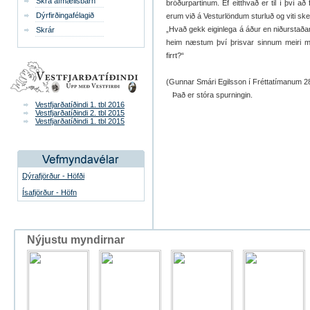
Skrá afmælisbarn
bróðurpartinum. Ef eitthvað er til í því a
Dýrfirðingafélagið
erum við á Vesturlöndum sturluð og viti sker
„Hvað gekk eiginlega á áður en niðurstaða
Skrár
heim næstum því þrisvar sinnum meiri m
firrt?“
(Gunnar Smári Egilsson í Fréttatímanum 2
Það er stóra spurningin.
Vestfjarðatíðindi 1. tbl 2016
Vestfjarðatíðindi 2. tbl 2015
Vestfjarðatíðindi 1. tbl 2015
Dýrafjörður - Höfði
Ísafjörður - Höfn
Nýjustu myndirnar