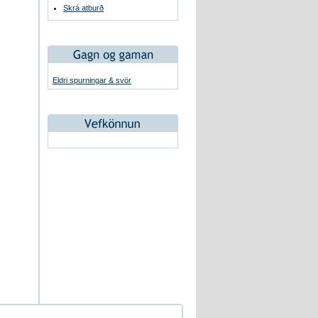
Skrá atburð
Eldri spurningar & svör