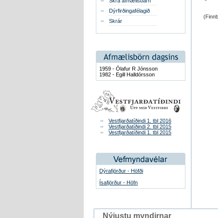
Skrá afmælisbarn
Dýrfirðingafélagið
(Finnb
Skrár
1959 - Ólafur R Jónsson
1982 - Egill Halldórsson
Vestfjarðatíðindi 1. tbl 2016
Vestfjarðatíðindi 2. tbl 2015
Vestfjarðatíðindi 1. tbl 2015
Dýrafjörður - Höfði
Ísafjörður - Höfn
Nýjustu myndirnar