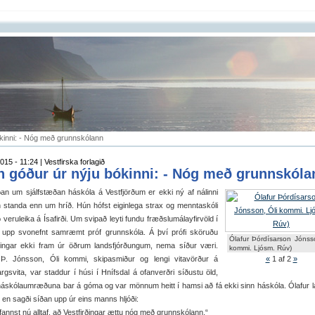
ókinni: - Nóg með grunnskólann
015 - 11:24 | Vestfirska forlagið
n góður úr nýju bókinni: - Nóg með grunnskóla
n um sjálfstæðan háskóla á Vestfjörðum er ekki ný af nálinni
 standa enn um hríð. Hún hófst eiginlega strax og menntaskóli
 veruleika á Ísafirði. Um svipað leyti fundu fræðslumálayfirvöld í
u upp svonefnt samræmt próf grunnskóla. Á því prófi sköruðu
Ólafur Þórdísarson Jónsso
rðingar ekki fram úr öðrum landsfjórðungum, nema síður væri.
kommi. Ljósm. Rúv)
 Þ. Jónsson, Óli kommi, skipasmiður og lengi vitavörður á
«
1
af 2
»
rgsvita, var staddur í húsi í Hnífsdal á ofanverðri síðustu öld,
áskólaumræðuna bar á góma og var mönnum heitt í hamsi að fá ekki sinn háskóla. Ólafur lag
a, en sagði síðan upp úr eins manns hljóði:
nnst nú alltaf, að Vestfirðingar ættu nóg með grunnskólann.“