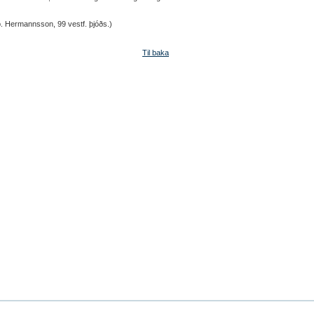
. Hermannsson, 99 vestf. þjóðs.)
Til baka