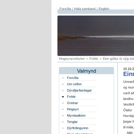
Forsíða
Hafa samband
English
Þingeyrarvefurinn
>
Fréttir
>
Einn góður úr nýju b
10.10.2
Ein
Forsíða
Umræða
Um vefinn
og mun
Dýrafjarðardagar
varð að
Fréttir
landin
Greinar
Vestfi
Þingeyri
Ólafur
Myndaalbúm
Hornbja
þegar h
Tenglar
til mál
Dýrfirðingurinn
„Mér fa