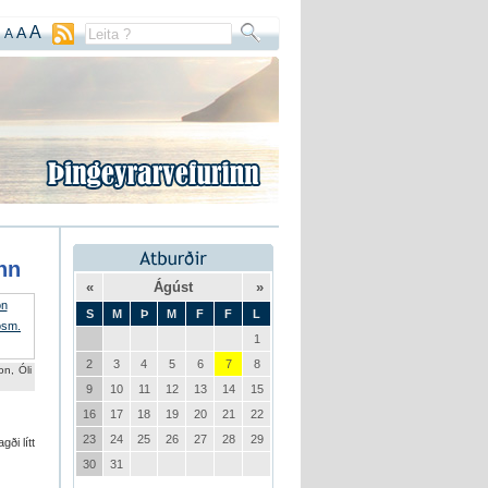
A
A
A
nn
«
Ágúst
»
S
M
Þ
M
F
F
L
1
2
3
4
5
6
7
8
n, Óli
9
10
11
12
13
14
15
16
17
18
19
20
21
22
23
24
25
26
27
28
29
ði lítt
30
31