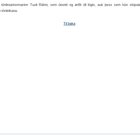
 tónlistarkennarinn Tuuli Rähni, sem útsetti og æfði öll lögin, auk þess sem hún skipul
ó tónleikana.
Til baka