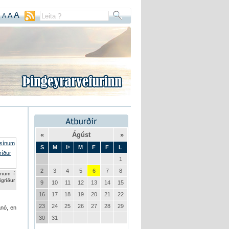
A
A
A
«
Ágúst
»
S
M
Þ
M
F
F
L
1
2
3
4
5
6
7
8
num í
gríður
9
10
11
12
13
14
15
16
17
18
19
20
21
22
23
24
25
26
27
28
29
anó, en
30
31