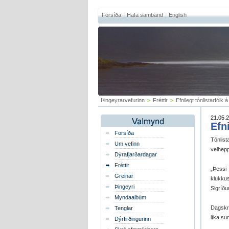
Forsíða
Hafa samband
English
Þingeyrarvefurinn
>
Fréttir
>
Efnilegt tónlistarfólk 
21.05.2
Efn
Forsíða
Tónlis
Um vefinn
velhepp
Dýrafjarðardagar
Fréttir
„Þess
Greinar
klukkus
Þingeyri
Sigríðu
Myndaalbúm
Dagskrá
Tenglar
líka su
Dýrfirðingurinn