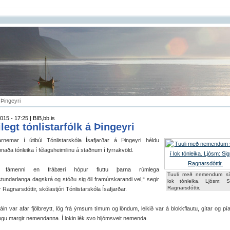
á Þingeyri
015 - 17:25 | BIB,bb.is
ilegt tónlistarfólk á Þingeyri
tarnemar í útibúi Tónlistarskóla Ísafjarðar á Þingeyri héldu
naða tónleika í félagsheimilinu á staðnum í fyrrakvöld.
i fámenni en frábæri hópur fluttu þarna rúmlega
Tuuli með nemendum sí
tundarlanga dagskrá og stóðu sig öll framúrskarandi vel,“ segir
lok tónleika. Ljósm: Si
Ragnarsdóttir.
r Ragnarsdóttir, skólastjóri Tónlistarskóla Ísafjarðar.
in var afar fjölbreytt, lög frá ýmsum tímum og löndum, leikið var á blokkflautu, gítar og pí
ngu margir nemendanna. Í lokin lék svo hljómsveit nemenda.