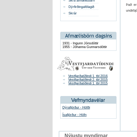
Skrá afmælisbarn
Það er
Dýrfirðingafélagið
undirbj
Skrár
1931 - Ingunn Jónsdóttir
1955 - Jóhanna Gunnarsdóttir
Vestfjarðatíðindi 1. tbl 2016
Vestfjarðatíðindi 2. tbl 2015
Vestfjarðatíðindi 1. tbl 2015
Dýrafjörður - Höfði
Ísafjörður - Höfn
Nýjustu myndirnar