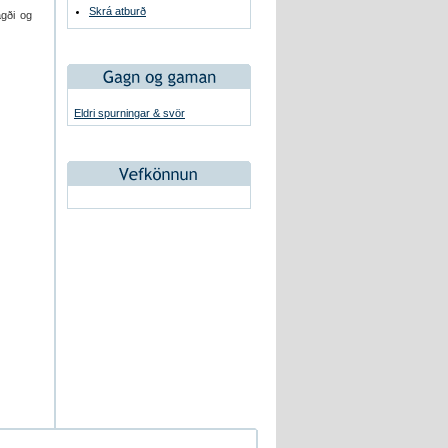
Skrá atburð
agði og
Eldri spurningar & svör