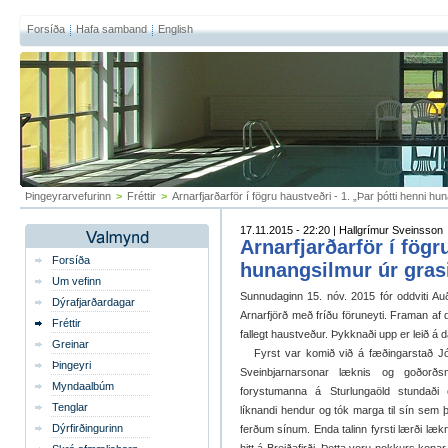
Forsíða
Hafa samband
English
Þingeyrarvefurinn
>
Fréttir
>
Arnarfjarðarför í fögru haustveðri - 1. „Þar þótti henni hu
17.11.2015 - 22:20 | Hallgrímur Sveinsson
Arnarfjarðarför í fögr
Forsíða
hunangsilmur úr gras
Um vefinn
Sunnudaginn 15. nóv. 2015 fór oddviti Auðk
Dýrafjarðardagar
Arnarfjörð með fríðu föruneyti. Framan af d
Fréttir
fallegt haustveður. Þykknaði upp er leið á d
Greinar
Fyrst var komið við á fæðingarstað Jó
Þingeyri
Sveinbjarnarsonar læknis og goðorð
Myndaalbúm
forystumanna á Sturlungaöld stundaði
Tenglar
líknandi hendur og tók marga til sín sem 
Dýrfirðingurinn
ferðum sínum. Enda talinn fyrsti lærði lækn