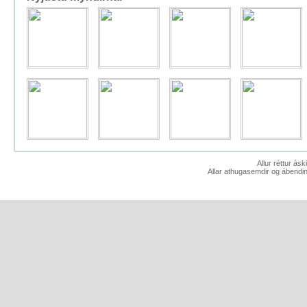
Allur réttur ás
Allar athugasemdir og ábendin