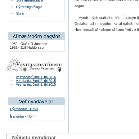
hitt á Breiðafirði. Þetta voru nokkurs konar 
Skrá afmælisbarn
sagan.
Dýrfirðingafélagið
Skrár
Myndin sýnir staðarins hús. Í baksýn fja
Grelaðar, talinn heygður. Þar af nafnið. Þau
Hún heimtaði af kallinum að hann flytti yfir 
1959 - Ólafur R Jónsson
1982 - Egill Halldórsson
Vestfjarðatíðindi 1. tbl 2016
Vestfjarðatíðindi 2. tbl 2015
Vestfjarðatíðindi 1. tbl 2015
Dýrafjörður - Höfði
Ísafjörður - Höfn
Nýjustu myndirnar