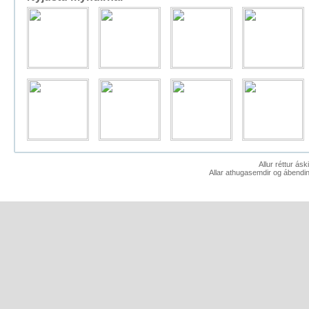
Allur réttur ás
Allar athugasemdir og ábendin