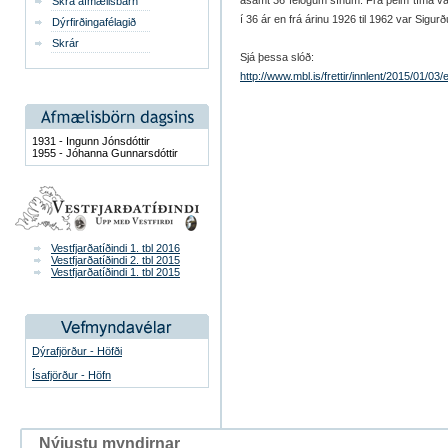
ásamt 36 félögum sínum. Frá þeim tíma va
Skrá afmælisbarn
í 36 ár en frá árinu 1926 til 1962 var Sigurð
Dýrfirðingafélagið
Skrár
Sjá þessa slóð:
http://www.mbl.is/frettir/innlent/2015/01/0
1931 - Ingunn Jónsdóttir
1955 - Jóhanna Gunnarsdóttir
Vestfjarðatíðindi 1. tbl 2016
Vestfjarðatíðindi 2. tbl 2015
Vestfjarðatíðindi 1. tbl 2015
Dýrafjörður - Höfði
Ísafjörður - Höfn
Nýjustu myndirnar