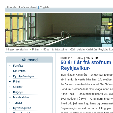
Forsíða
Hafa samband
English
Þingeyrarvefurinn
>
Fréttir
>
50 ár í ár frá stofnum -Eldri deildar Karlakórs Reykjavíku
03.01.2015 - 23:57 | mbl.is,BIB
50 ár í ár frá stofnum
Forsíða
Reykjavíkur-
Um vefinn
Eldri félagar Karlakórs Reykjavíkur fögnuðu
Dýrafjarðardagar
að fimmtíu ár verða liðin hinn 14. október
Fréttir
Þórðarson, sem fæddur var að Gerðhömrum
Greinar
Söndum, stofnaði deild eldri félaga innan k
Þingeyri
Hittust þeir í Fossvogskirkjugarði við lei
Myndaalbúm
Sveinsdóttur frá Hvilft í Önundarfirði og
Tenglar
Heiðruðu þeir minningu hans og þeirra með l
Dýrfirðingurinn
Dagsetningin var ekki úr lausu lofti gripin