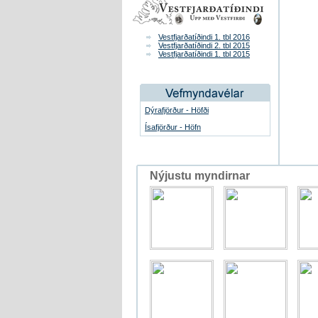
Vestfjarðatíðindi 1. tbl 2016
Vestfjarðatíðindi 2. tbl 2015
Vestfjarðatíðindi 1. tbl 2015
Dýrafjörður - Höfði
Ísafjörður - Höfn
Nýjustu myndirnar