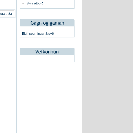
Skrá atburð
sta síða
Eldri spurningar & svör