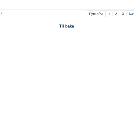
 3
Fyrri síða
1
2
3
Næ
Til baka