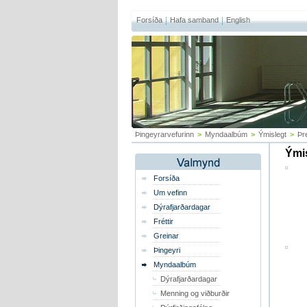
Forsíða
Hafa samband
English
Þingeyrarvefurinn
>
Myndaalbúm
>
Ýmislegt
>
Þr
Ýmis
Forsíða
Um vefinn
Dýrafjarðardagar
Fréttir
Greinar
Þingeyri
Myndaalbúm
Dýrafjarðardagar
Menning og viðburðir