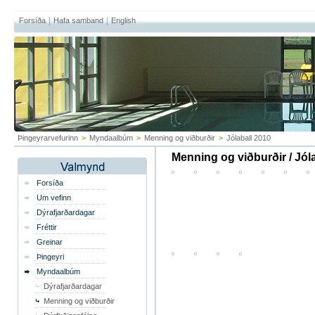
Forsíða
Hafa samband
English
Þingeyrarvefurinn
>
Myndaalbúm
>
Menning og viðburðir
>
Jólaball 2010
Menning og viðburðir / Jól
Forsíða
Um vefinn
Dýrafjarðardagar
Fréttir
Greinar
Þingeyri
Myndaalbúm
Dýrafjarðardagar
Menning og viðburðir