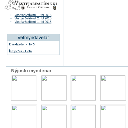
Vestfjarðatíðindi 1. tbl 2016
Vestfjarðatíðindi 2. tbl 2015
Vestfjarðatíðindi 1. tbl 2015
Dýrafjörður - Höfði
Ísafjörður - Höfn
Nýjustu myndirnar