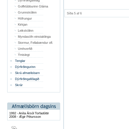
Dýrfirðingafélag
Golfklúbburinn Gláma
Grunnskólinn
Síða 5 af 6
Höfrungur
Kirkjan
Leikskólinn
Myndasöfn einstaklinga
Stormur, Fellabændur ofl.
Umhverfið
Ýmislegt
Tenglar
Dýrfirðingurinn
Skrá afmælisbarn
Dýrfirðingafélagið
Skrár
1992 - Aníta Ársól Torfadóttir
2008 - Ægir Pétursson