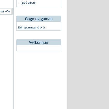
Skrá atburð
sta síða
Eldri spurningar & svör