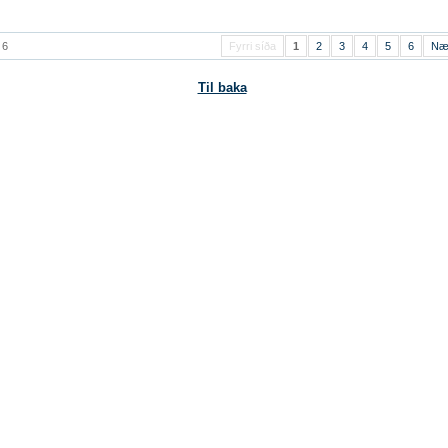
 6
Fyrri síða
1
2
3
4
5
6
Næ
Til baka