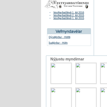
Vestfjarðatíðindi 1. tbl 2016
Vestfjarðatíðindi 2. tbl 2015
Vestfjarðatíðindi 1. tbl 2015
Dýrafjörður - Höfði
Ísafjörður - Höfn
Nýjustu myndirnar