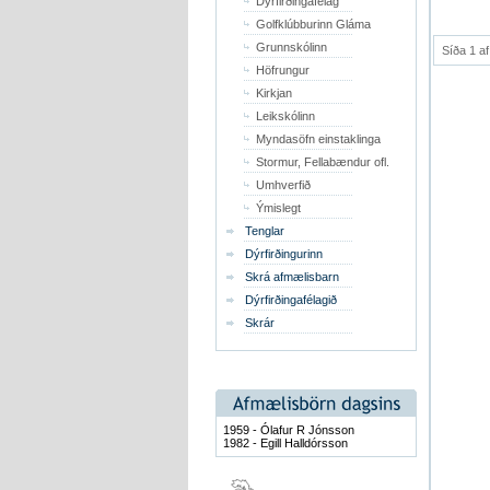
Dýrfirðingafélag
Golfklúbburinn Gláma
Grunnskólinn
Síða 1 af
Höfrungur
Kirkjan
Leikskólinn
Myndasöfn einstaklinga
Stormur, Fellabændur ofl.
Umhverfið
Ýmislegt
Tenglar
Dýrfirðingurinn
Skrá afmælisbarn
Dýrfirðingafélagið
Skrár
1959 - Ólafur R Jónsson
1982 - Egill Halldórsson