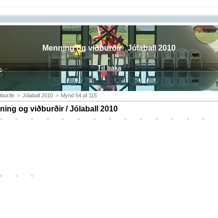
Menning og viðburðir
/
Jólaball 2010
Til baka
burðir
>
Jólaball 2010
>
Mynd 54 af 115
ing og viðburðir / Jólaball 2010