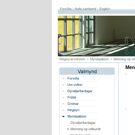
Forsíða
Hafa samband
English
Þingeyrarvefurinn
>
Myndaalbúm
>
Menning og við
Menn
Forsíða
Um vefinn
Dýrafjarðardagar
Fréttir
Greinar
Þingeyri
Myndaalbúm
Dýrafjarðardagar
Menning og viðburðir